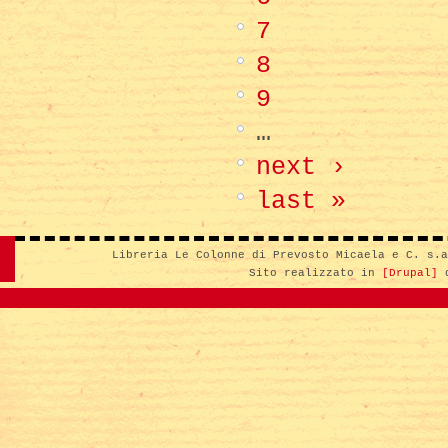
7
8
9
…
next ›
last »
Libreria Le Colonne di Prevosto Micaela e C. s.
Sito realizzato in
[Drupal]
d