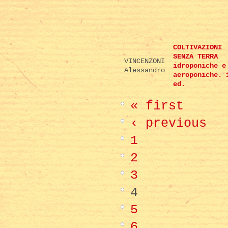
COLTIVAZIONI
SENZA TERRA
VINCENZONI
idroponiche e
Alessandro
aeroponiche. 
ed.
« first
‹ previous
1
2
3
4
5
6