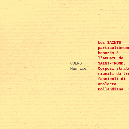
Les SAINTS
particulièrem
honorés à
l'ABBAYE de
COENS
SAINT-TROND.
Maurice
Corposi stral
riuniti da tr
fascicoli di
Analecta
Bollandiana,