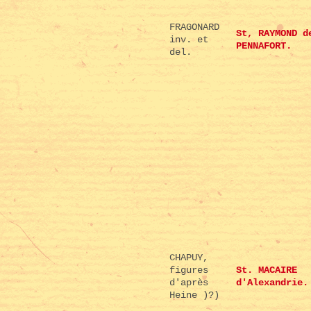
FRAGONARD
St, RAYMOND d
inv. et
PENNAFORT.
del.
CHAPUY,
figures
St. MACAIRE
d'après
d'Alexandrie.
Heine )?)