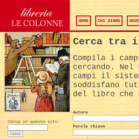
HOME
CHI SIAMO
DOV
Cerca tra i
Compila i camp
cercando. Nel 
campi il siste
soddisfano tut
del libro che 
Autore
Cerca in questo sito:
Parole chiave