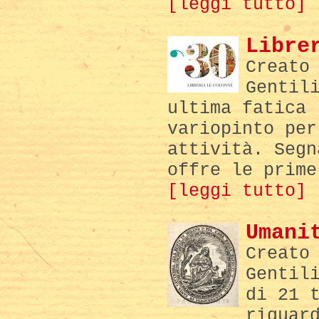
[leggi tutto]
Libre
Creato
Gentil
ultima fatica 
variopinto per
attività. Segn
offre le prime
[leggi tutto]
Umani
Creato
Gentil
di 21 
riguar