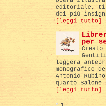
opera illustra
editoriale, ti
dei più insign
[leggi tutto]
Libre
per s
Creato
Gentil
leggera antepr
monografico de
Antonio Rubino
quarto Salone 
[leggi tutto]
1