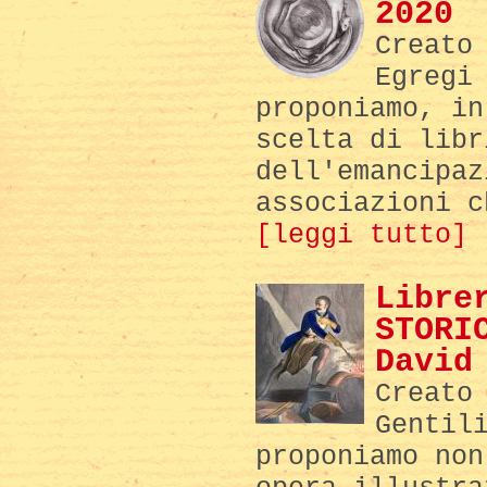
2020
Creato
Egregi
proponiamo, in
scelta di libr
dell'emancipaz
associazioni c
[leggi tutto]
Libre
STORI
David
Creato
Gentil
proponiamo non