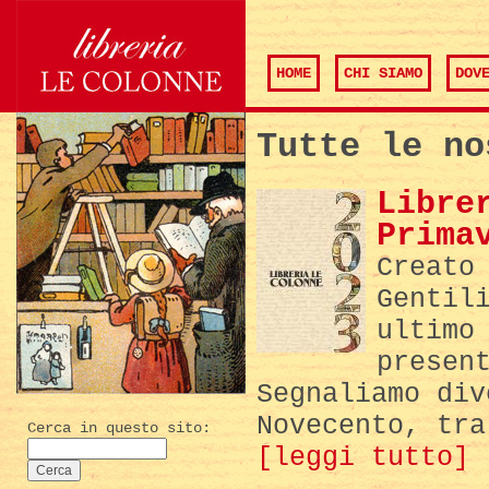
HOME
CHI SIAMO
DOV
Tutte le no
Libre
Prima
Creato
Gentil
ultimo
presen
Segnaliamo div
Novecento, tra
Cerca in questo sito:
[leggi tutto]