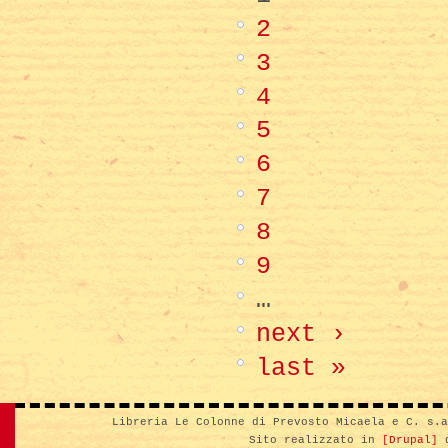
2
3
4
5
6
7
8
9
…
next ›
last »
Libreria Le Colonne di Prevosto Micaela e C. s.
Sito realizzato in
[Drupal]
d