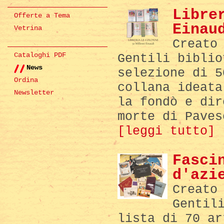
Libre
Offerte a Tema
Einau
Vetrina
Creato
Cataloghi PDF
Gentili biblio
News
selezione di 5
Ordina
collana ideata
Newsletter
la fondò e dir
morte di Paves
[leggi tutto]
Fasci
d'azi
Creato
Gentil
lista di 70 ar