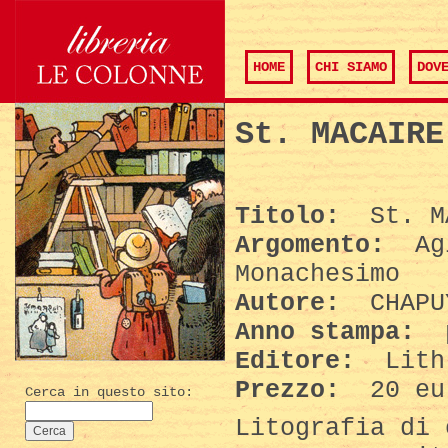
HOME
CHI SIAMO
DOV
St. MACAIRE
Titolo:
St. M
Argomento:
Agi
Monachesimo
Autore:
CHAPUY
Anno stampa:
p
Editore:
Lith
Prezzo:
20 eu
Cerca in questo sito:
Litografia di 