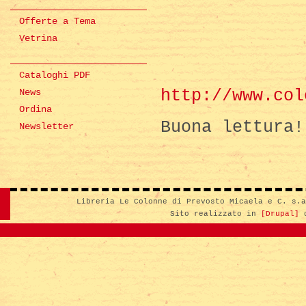
Offerte a Tema
Vetrina
Cataloghi PDF
http://www.col
News
Ordina
Buona lettura!
Newsletter
Libreria Le Colonne di Prevosto Micaela e C. s.
Sito realizzato in
[Drupal]
d