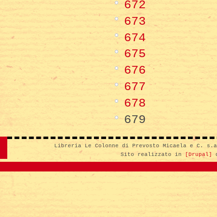
672
673
674
675
676
677
678
679
Libreria Le Colonne di Prevosto Micaela e C. s.
Sito realizzato in
[Drupal]
d