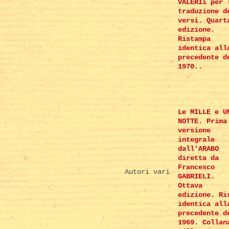
VALERIi per 
traduzione d
versi. Quart
edizione.
Ristampa
identica all
precedente d
1970..
Le MILLE e U
NOTTE. Prima
versione
integrale
dall'ARABO
diretta da
Francesco
Autori vari
GABRIELI.
Ottava
edizione. Ri
identica all
precedente d
1969. Collan