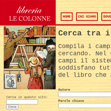
HOME
CHI SIAMO
DOV
Cerca tra i
Compila i camp
cercando. Nel 
campi il siste
soddisfano tut
del libro che 
Autore
Cerca in questo sito:
Parole chiave