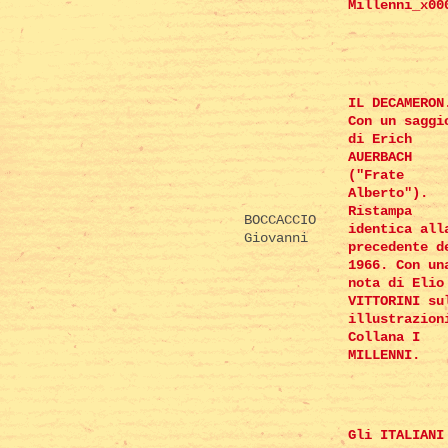
Millenni_x00
IL DECAMERON
Con un saggi
di Erich
AUERBACH
("Frate
Alberto").
Ristampa
BOCCACCIO
identica all
Giovanni
precedente d
1966. Con un
nota di Elio
VITTORINI su
illustrazion
Collana I
MILLENNI.
Gli ITALIANI