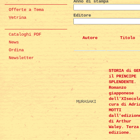
Anno di stampa
Offerte a Tema
Editore
Vetrina
Cataloghi PDF
Autore
Titolo
News
Ordina
Newsletter
STORIA di GE
il PRINCIPE
SPLENDENTE.
Romanzo
giapponese
dell'XIsecol
MURASAKI
cura di Adri
MOTTI
dall'edizion
di Arthur
Waley. Terza
edizione.