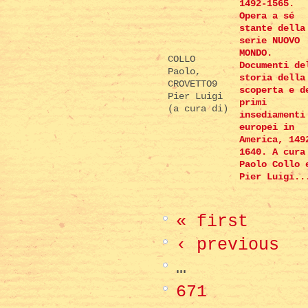
1492-1565.
Opera a sé
stante della
serie NUOVO
MONDO.
COLLO
Documenti de
Paolo,
storia della
CROVETTO9
scoperta e d
Pier Luigi
primi
(a cura di)
insediamenti
europei in
America, 149
1640. A cura
Paolo Collo 
Pier Luigi..
« first
‹ previous
…
671