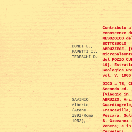
Contributo a
conoscenze d
MESOZOICO de
SOTTOSUOLO
DONDI L.,
ABRUZZESE. [
PAPETTI I.,
micropaleont
TEDESCHI D.
del POZZO CU
19]. Estratt
Geologica Ro
vol. V, 1966
DICO a TE, C
Seconda ed.
[Viaggio in
SAVINIO
ABRUZZO: Ari
Alberto
Guardiagrele
(Atene
Francavilla,
1891-Roma
Pescara, Sul
1952),
S. Giovanni 
Venere; e in
Cerveteri,