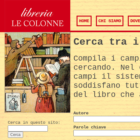
HOME
CHI SIAMO
DOV
Cerca tra i
Compila i camp
cercando. Nel 
campi il siste
soddisfano tut
del libro che 
Autore
Cerca in questo sito:
Parole chiave