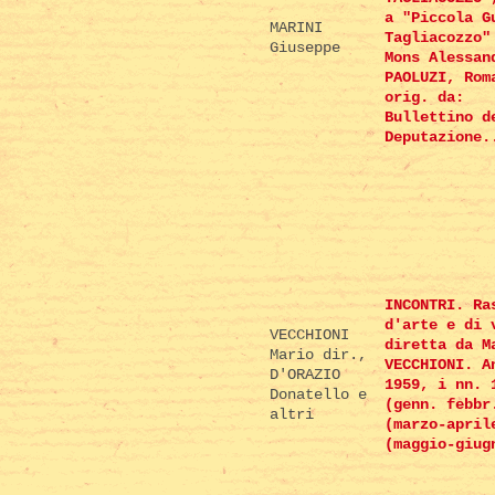
a "Piccola G
MARINI
Tagliacozzo"
Giuseppe
Mons Alessan
PAOLUZI, Rom
orig. da:
Bullettino d
Deputazione.
INCONTRI. Ra
d'arte e di 
VECCHIONI
diretta da M
Mario dir.,
VECCHIONI. A
D'ORAZIO
1959, i nn. 
Donatello e
(genn. febbr
altri
(marzo-april
(maggio-giug