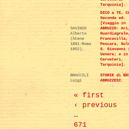
Tarquinia].
DICO a TE, C
Seconda ed.
[Viaggio in
SAVINIO
ABRUZZO: Ari
Alberto
Guardiagrele
(Atene
Francavilla,
1891-Roma
Pescara, Sul
1952),
S. Giovanni 
Venere; e in
Cerveteri,
Tarquinia].
BRACCILI
STORIE di BR
Luigi
ABRUZZESI.
« first
‹ previous
…
671