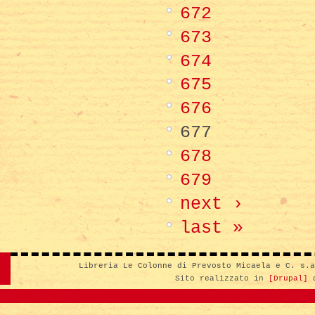
672
673
674
675
676
677
678
679
next ›
last »
Libreria Le Colonne di Prevosto Micaela e C. s.
Sito realizzato in
[Drupal]
d