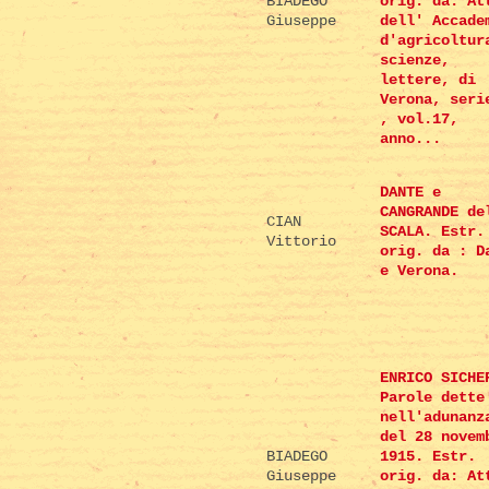
BIADEGO
orig. da: At
Giuseppe
dell' Accade
d'agricoltur
scienze,
lettere, di
Verona, seri
, vol.17,
anno...
DANTE e
CANGRANDE de
CIAN
SCALA. Estr.
Vittorio
orig. da : D
e Verona.
ENRICO SICHE
Parole dette
nell'adunanz
del 28 novem
BIADEGO
1915. Estr.
Giuseppe
orig. da: At