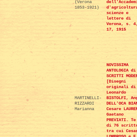
(Verona
dell'Accadem
1853-1921)
d'agricoltur
scienze e
lettere di
Verona, s. 4
17, 1915
NOVISSIMA
ANTOLOGIA di
SCRITTI MODE
[Disegni
originali di
Leonardo
MARTINELLI-
BISTOLFI, An
RIZZARDI
DELL'OCA BIA
Marianna
Cesare LAURE
Gaetano
PREVIATI. Te
di 76 scritt
tra cui Cesa
LOMBROSO e F