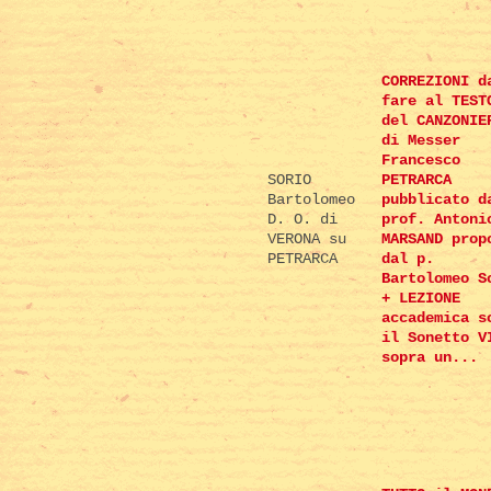
CORREZIONI d
fare al TEST
del CANZONIE
di Messer
Francesco
SORIO
PETRARCA
Bartolomeo
pubblicato d
D. O. di
prof. Antoni
VERONA su
MARSAND prop
PETRARCA
dal p.
Bartolomeo S
+ LEZIONE
accademica s
il Sonetto V
sopra un...