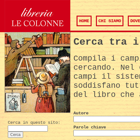
HOME
CHI SIAMO
DOV
Cerca tra i
Compila i camp
cercando. Nel 
campi il siste
soddisfano tut
del libro che 
Autore
Cerca in questo sito:
Parole chiave