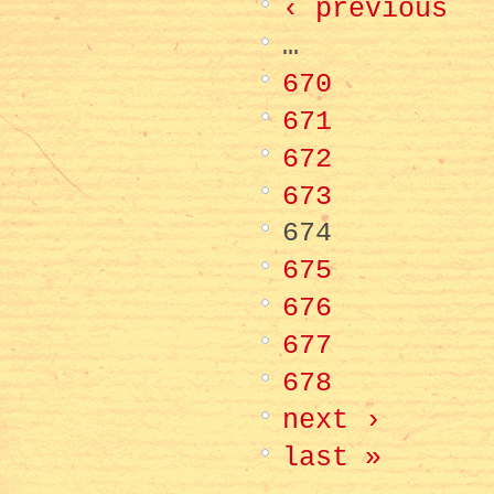
‹ previous
…
670
671
672
673
674
675
676
677
678
next ›
last »