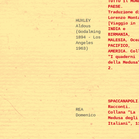
TUTTO il MON
PAESE.
Traduzione d
Lorenzo Mont
HUXLEY
[Viaggio in
Aldous
INDIA e
(Godalming
BIRMANIA,
1894 - Los
MALESIA, Oce
Angeles
PACIFICO,
1963)
AMERICA. Col
"I quaderni
della Medusa
2.
SPACCANAPOLI
Racconti.
REA
Collana "La
Domenico
Medusa degli
Italiani", 1