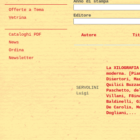
Anno di stampa
Offerte a Tema
Editore
Vetrina
Cataloghi PDF
Autore
Tit
News
Ordina
Newsletter
La XILOGRAFIA
moderna. [Pia
Disertori, Ma
Quilici Buzza
SERVOLINI
Paschetto, de
Luigi
Villani, F8in
Baldinelli, G
De Carolis, M
Dogliani,...