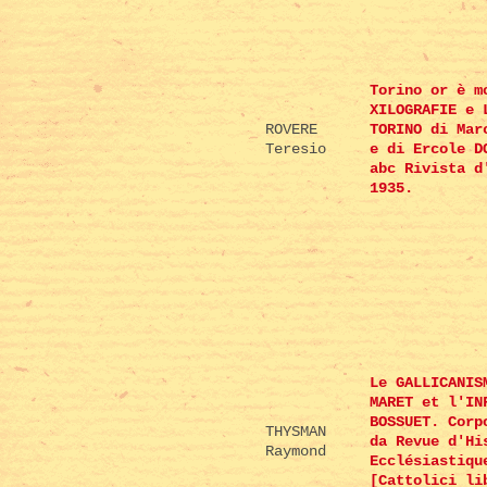
Torino or è m
XILOGRAFIE e 
ROVERE
TORINO di Mar
Teresio
e di Ercole D
abc Rivista d
1935.
Le GALLICANIS
MARET et l'IN
BOSSUET. Corp
THYSMAN
da Revue d'Hi
Raymond
Ecclésiastiqu
[Cattolici li