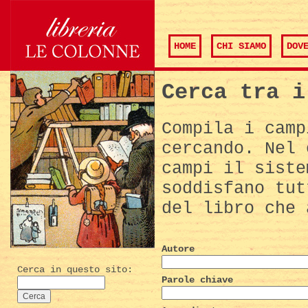
HOME
CHI SIAMO
DOV
Cerca tra i
Compila i camp
cercando. Nel 
campi il siste
soddisfano tut
del libro che 
Autore
Cerca in questo sito:
Parole chiave