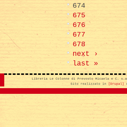
674
675
676
677
678
next ›
last »
Libreria Le Colonne di Prevosto Micaela e C. s.
Sito realizzato in
[Drupal]
d