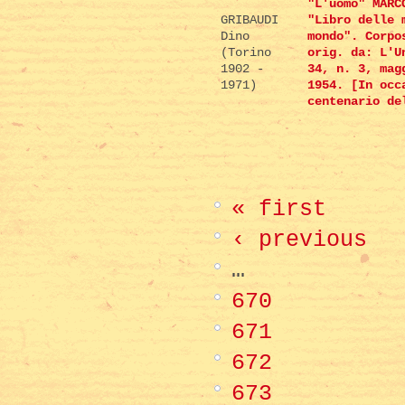
"L'uomo" MARC
GRIBAUDI
"Libro delle 
Dino
mondo". Corpo
(Torino
orig. da: L'U
1902 -
34, n. 3, mag
1971)
1954. [In occ
centenario de
« first
‹ previous
…
670
671
672
673