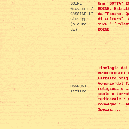
BOINE
Una "BOTTA" I
Giovanni /
BOINE. Estrat
CASSINELLI
da "Resine. Q
Giuseppe
di Cultura", 
(a cura
1976." [Polem
di)
BOINE].
Tipologia dei
ARCHEOLOGICI 
Estratto orig
Venerio del T
MANNONI
religiosa e c
Tiziano
isole e terra
medioevale : 
convegno : Le
Spezia,...