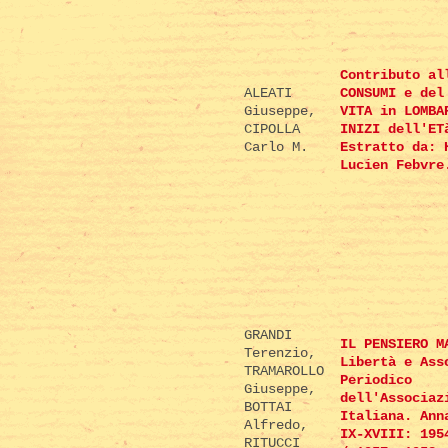
Contributo al
ALEATI
CONSUMI e del
Giuseppe,
VITA in LOMBA
CIPOLLA
INIZI dell'ET
Carlo M.
Estratto da: 
Lucien Febvre
GRANDI
IL PENSIERO M
Terenzio,
Libertà e Ass
TRAMAROLLO
Periodico
Giuseppe,
dell'Associaz
BOTTAI
Italiana. Ann
Alfredo,
IX-XVIII: 195
RITUCCI