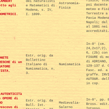
fisico, stu
LAMBERT
dei naturalisti
Astronomia-
poi docente
etto agli
e Matematici di
Fisica
meteo e Fis
i
Modena, s. IV,
Terrestre a
NOMETRICI.
I. 1899.
Pavia Moden
Napoli; dal
al 1881 nei
accreditati
In-8° (cm.
24,2x17,2),
6, (2b) con
Estr. orig. da
FIGURE di m
ONETE
Bollettino
di ADRIANO,
RESCHE di un
Italiano di
Numismatica
129-137 d. 
RATORE
Numismatica, n.
Fasc. ed. a
FISTA.
3.
graffe. INV
AUTOGR. del
in cop.
'AUTENTICITà
e OPERE di
In-8°, pp. 
Estr. orig. da
NO
Medievalia-
Bross. edit
Bull. Ist.
vescovo di
Salerno
Intonso.