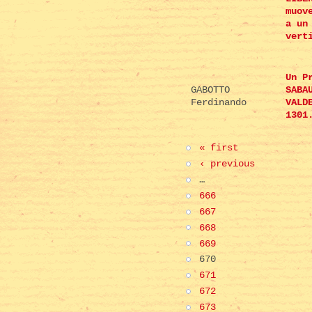
muov
a un
vert
Un P
GABOTTO
SABA
Ferdinando
VALD
1301
« first
‹ previous
…
666
667
668
669
670
671
672
673