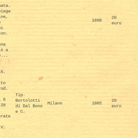
nata.
piega
ine,
20
1898
e
euro
ni
con.
ana
iò a
e...
15.
.
tto
rod.
Tip.
i 6
Bortolotti
20
Milano
1885
 28
di Dal Bono
euro
e C.
erate
 V.