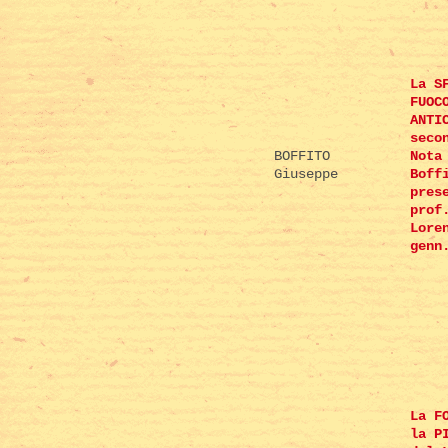
La S
FUOC
ANTI
seco
BOFFITO
Nota
Giuseppe
Boff
pres
prof
Lore
genn
La F
la P