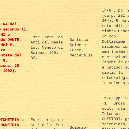
In-8°, pp. 
(da p. 281 
304). Bross
FERA del
muta edit.,
O secondo li
timbro Gabo
CHI e
in cop.
Estr. orig. da
ndo DANTE.
Dantesca-
Dottissima
Atti del Reale
 del P.
Scienze-
disamona co
Ist. Veneto di
ito
Fuoco-
amplissime 
Scienze 1901-
entata dal
Medievalia
e citazioni
02.
. G.
(anche in g
nzoni, 26
e latino) s
. 1902).
cieli, la
meteorologi
la scienza.
In-8° pp. 2
(1). Bross.
edit. muta.
Intonso.
CHISTONI, g
OTOMETRIA e
Estr. orig. da
scienziato,
IROMETRIA
Atti della Soc.
Scienze-