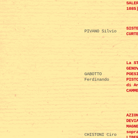
SALE
1085
SIST
PIVANO Silvio
CURT
La S
GENO
GABOTTO
POES
Ferdinando
PIST
di A
CAMM
AZIO
DEVI
MAGN
sopr
CHISTONI Ciro
LIBE