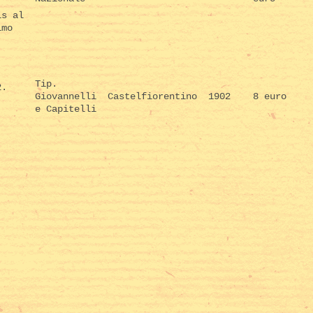
is al
imo
Tip.
2.
Giovannelli
Castelfiorentino
1902
8 euro
.
e Capitelli