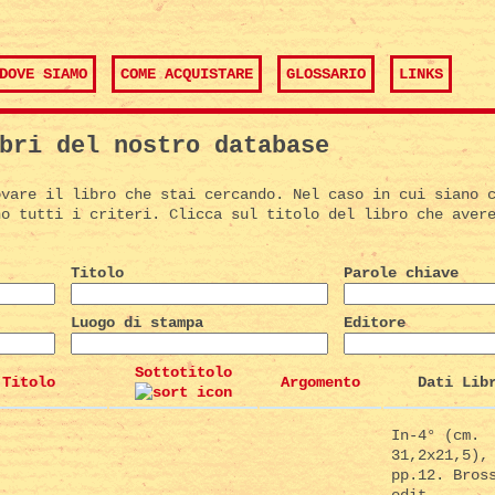
DOVE SIAMO
COME ACQUISTARE
GLOSSARIO
LINKS
bri del nostro database
ovare il libro che stai cercando. Nel caso in cui siano 
no tutti i criteri. Clicca sul titolo del libro che aver
Titolo
Parole chiave
Luogo di stampa
Editore
Sottotitolo
Titolo
Argomento
Dati Lib
In-4° (cm.
31,2x21,5),
pp.12. Bros
edit.