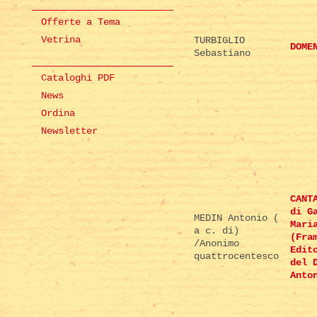
Offerte a Tema
Vetrina
TURBIGLIO
DOME
Sebastiano
Cataloghi PDF
News
Ordina
Newsletter
CANT
di G
MEDIN Antonio (
Mari
a c. di)
(Fra
/Anonimo
Edit
quattrocentesco
del 
Anto