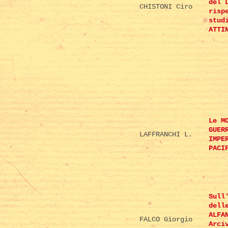
del 
CHISTONI Ciro
risp
stud
ATTI
Le M
GUER
LAFFRANCHI L.
IMPE
PACI
Sull
dell
ALFA
FALCO Giorgio
Arci