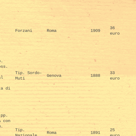
36
Forzani
Roma
1909
euro
p.
oss.
Tip. Sordo-
33
Genova
1888
al
Muti
euro
ta di
 pp.
A con
m.
Tip.
25
Roma
1891
Nazionale
euro