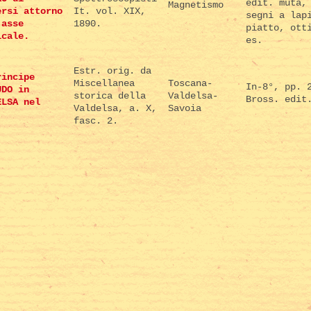
edit. muta,
Magnetismo
ersi attorno
It. vol. XIX,
segni a lap
 asse
1890.
piatto, ott
icale.
es.
Estr. orig. da
rincipe
Miscellanea
Toscana-
In-8°, pp. 
UDO in
storica della
Valdelsa-
Bross. edit
ELSA nel
Valdelsa, a. X,
Savoia
.
fasc. 2.