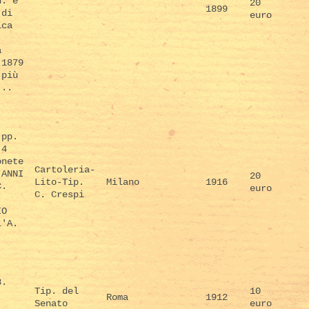
d. e
20
1899
 di
euro
ica
a
 1879
 più
...
 pp.
 4
onete
Cartoleria-
 ANNI
20
Lito-Tip.
Milano
1916
C.
euro
C. Crespi
IO
l'A.
8.
Tip. del
10
.
Roma
1912
Senato
euro