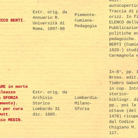
autocoperti
Traccia di 
Estr. orig. da
Piemonte-
orizz. In f
Annuario R.
NICO BERTI.
Cumiana-
ELENCO dell
Università di
Pedagogia
Pubblicazio
Roma, 1897-98
politiche e
pedagoiche.
BERTI (Cumi
1820-) stud
Carmagnola 
In-8°, pp. 
Bross. edit
Timbro Gabo
ARE in morte
in cop. Int
aleazzo
Estr. orig. da
storico-
a SFORZA
Archivio
Lombardia-
bibliogr. d
mmento).
Storico
Milano-
pp., poi le
o per cura
Lombardo 31
Sforza
ottave (del
Dott.
dic. 1885.
1476) ricup
nio MEDIN.
dal Codice
Chigiano M.
117.