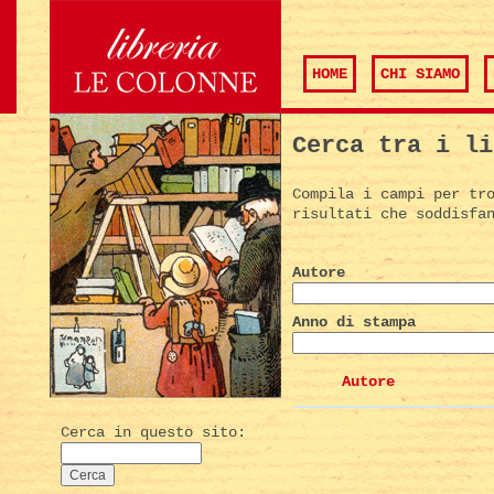
HOME
CHI SIAMO
Cerca tra i li
Compila i campi per tr
risultati che soddisfa
Autore
Anno di stampa
Autore
Cerca in questo sito: