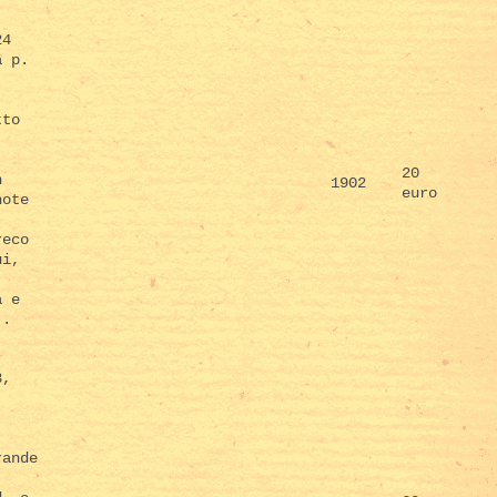
24
a p.
.
tto
20
n
1902
euro
note
reco
ui,
a e
..
3,
rande