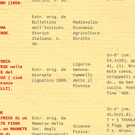
Storico, n. 32.
RNO (1058-
).
Estr. orig. da
Bullettino
Medievalia-
EMA
dell'Istituto
Economia-
ENSE.
Storico
Agricoltura-
Italiano, n.
Diritto
30.
In-8° (cm.
24,1x16), p
TORIA
Liguria-
41, (1). Br
VESE nelle
Estr. orig. da
Genova-
muta coeva,
IE del
Giornale
Cammelli
strappetti 
OIA ( cioè
Ligustico 1888.
detto il
ds., ma ben
ntonio
Pistoia
cucita. Poe
ELLI).
fine '400.
In-4° (cm.
NE
31,5x21,8),
ATRICE di un
Estr. orig. da
7 + 1 TAVOL
ETE FISSO
Memorie della
3 figg. geo
Scienze-
a un MAGNETE
Soc. degli
f.t. Gross.
Fisica-
RO di
Spettroscopisti