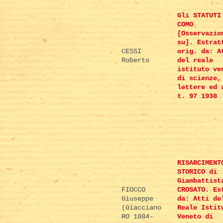
Gli STATUTI
COMO
[Osservazio
su]. Estrat
CESSI
orig. da: A
Roberto
del reale
istituto ve
di scienze,
lettere ed 
t. 97 1938
RISARCIMENT
STORICO di
Giambattist
FIOCCO
CROSATO. Es
Giuseppe
da: Atti de
(Giacciano
Reale Istit
RO 1884-
Veneto di