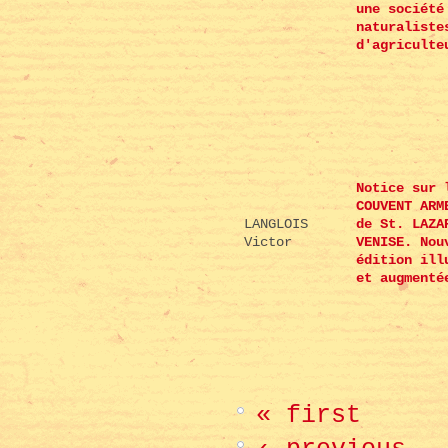
une société
naturaliste
d'agriculte
Notice sur 
COUVENT ARM
LANGLOIS
de St. LAZA
Victor
VENISE. Nou
édition ill
et augmenté
« first