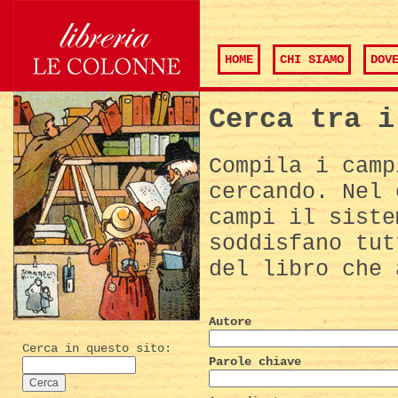
HOME
CHI SIAMO
DOV
Cerca tra i
Compila i camp
cercando. Nel 
campi il siste
soddisfano tut
del libro che 
Autore
Cerca in questo sito:
Parole chiave