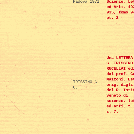
Padova 1971
Scienze, Le
ed Arti, 19
935, tomo 9
pt. 2
Una LETTERA
G. TRISSINO
RUCELLAI ed
dal prof. G
Mazzoni. Es
TRISSINO G.
orig. dagli
C.
del R. Isti
veneto di
scienze, le
ed arti, t.
s. 7.