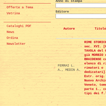
Anno di stampa
Offerte a Tema
Editore
Vetrina
Cataloghi PDF
Autore
Titolo
News
Ordina
RIME STORIC
Newsletter
sec. XVI. [
TAVOLA del 
già MORBIO 
BRAIDENSE c
elenco di r
FERRAI L.
rimatori o
A., MEDIN A.
dedicatari]
Estr. orig.
Nuovo Archi
Veneto, tom
parte 1., c
tipi dei f.