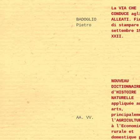
La VIA CHE
CONDUCE agl
BADOGLIO
ALLEATI. Fi
Pietro
di stampare
settembre 1
XXII.
NOUVEAU
DICTIONNAIR
d'HISTOIRE
NATURELLE
appliquée a
arts,
principalem
AA. VV.
l'AGRICULTU
à l'Economi
rurale et
domestique 