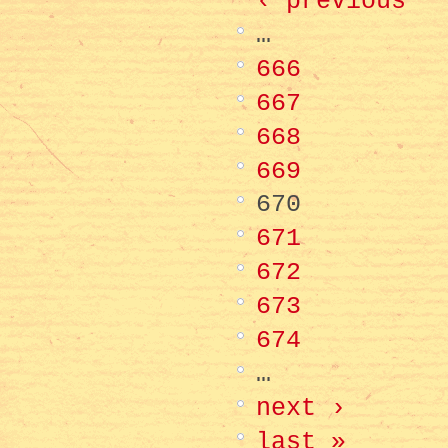
‹ previous
…
666
667
668
669
670
671
672
673
674
…
next ›
last »