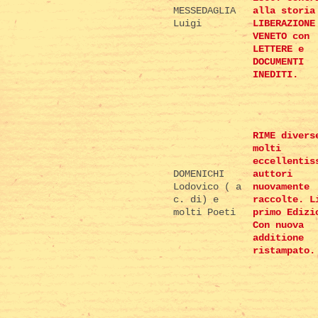
MESSEDAGLIA
alla storia
Luigi
LIBERAZIONE
VENETO con
LETTERE e
DOCUMENTI
INEDITI.
RIME divers
molti
eccellentis
DOMENICHI
auttori
Lodovico ( a
nuovamente
c. di) e
raccolte. L
molti Poeti
primo Edizi
Con nuova
additione
ristampato.