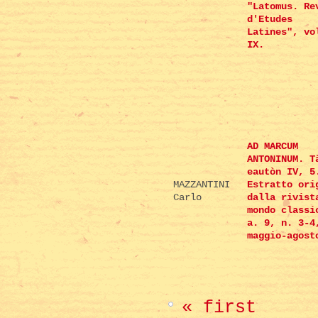
"Latomus. Re
d'Etudes
Latines", vo
IX.
AD MARCUM
ANTONINUM. T
eautòn IV, 5
MAZZANTINI
Estratto ori
Carlo
dalla rivist
mondo classi
a. 9, n. 3-4
maggio-agost
« first