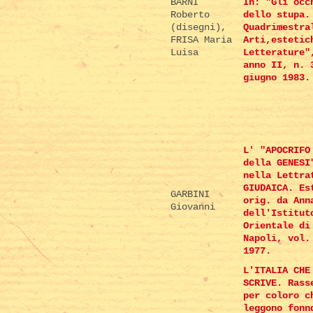
BARNI
In: "Gli occ
Roberto
dello stupa.
(disegni),
Quadrimestra
FRISA Maria
Arti,estetic
Luisa
Letterature"
anno II, n. 
giugno 1983.
L' "APOCRIFO
della GENESI
nella Lettra
GIUDAICA. Es
GARBINI
orig. da Ann
Giovanni
dell'Istitut
Orientale di
Napoli, vol.
1977.
L'ITALIA CHE
SCRIVE. Rass
per coloro c
leggono fonn