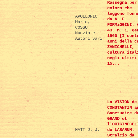
Rassegna per
coloro che
leggono fonn
APOLLONIO
da A. F.
Mario,
FORMìGGINI. 
COSSU
43, n. 1, ge
Nunzio e
1960 [I cent
Autori vari
anni della c
ZANICHELLI, 
cultura ital
negli ultimi
15...
La VISION de
CONSTANTIN a
Sanctuaire d
GRAND et
l'ORIGINECEL
HATT J.-J.
du LABARUM.
Stralcio da