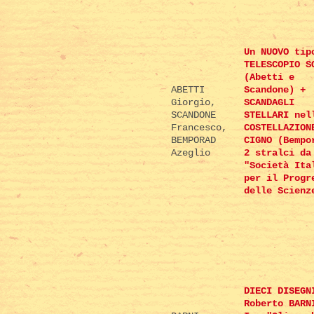
Un NUOVO tip
TELESCOPIO S
(Abetti e
ABETTI
Scandone) +
Giorgio,
SCANDAGLI
SCANDONE
STELLARI nel
Francesco,
COSTELLAZION
BEMPORAD
CIGNO (Bempo
Azeglio
2 stralci da
"Società Ita
per il Progr
delle Scienz
DIECI DISEGN
Roberto BARN