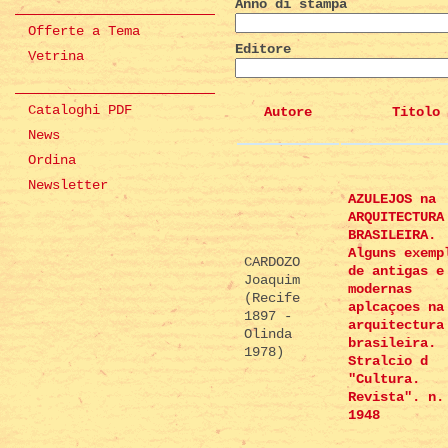
Anno di stampa
Offerte a Tema
Editore
Vetrina
Cataloghi PDF
Autore
Titolo
News
Ordina
Newsletter
AZULEJOS na
ARQUITECTURA
BRASILEIRA.
Alguns exemp
CARDOZO
de antigas e
Joaquim
modernas
(Recife
aplcaçoes na
1897 -
arquitectura
Olinda
brasileira.
1978)
Stralcio d
"Cultura.
Revista". n.
1948