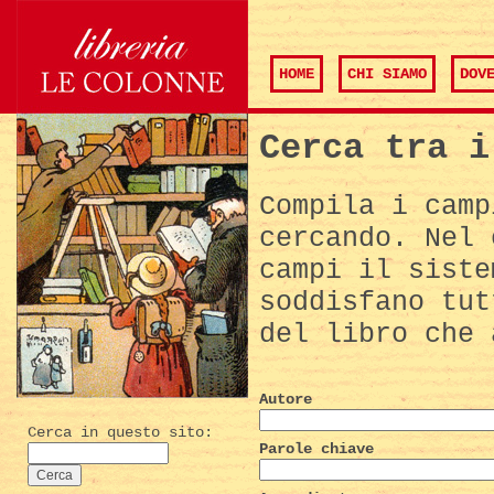
HOME
CHI SIAMO
DOV
Cerca tra i
Compila i camp
cercando. Nel 
campi il siste
soddisfano tut
del libro che 
Autore
Cerca in questo sito:
Parole chiave