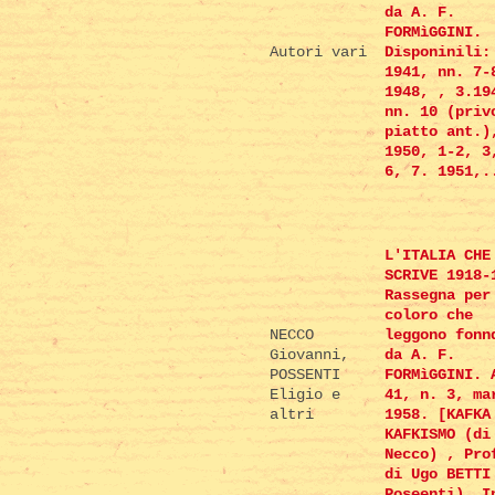
da A. F.
FORMìGGINI.
Autori vari
Disponinili:
1941, nn. 7-
1948, , 3.19
nn. 10 (priv
piatto ant.)
1950, 1-2, 3
6, 7. 1951,.
L'ITALIA CHE
SCRIVE 1918-
Rassegna per
coloro che
NECCO
leggono fonn
Giovanni,
da A. F.
POSSENTI
FORMìGGINI. 
Eligio e
41, n. 3, ma
altri
1958. [KAFKA
KAFKISMO (di
Necco) , Pro
di Ugo BETTI
Poseenti), I