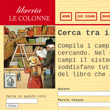
HOME
CHI SIAMO
DOV
Cerca tra i
Compila i camp
cercando. Nel 
campi il siste
soddisfano tut
del libro che 
Autore
Cerca in questo sito:
Parole chiave