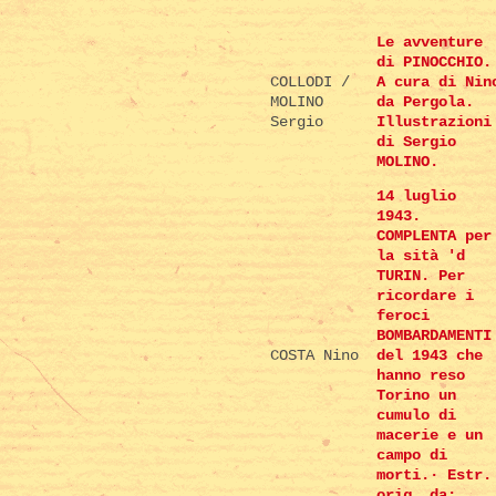
Le avventure
di PINOCCHIO.
COLLODI /
A cura di Nin
MOLINO
da Pergola.
Sergio
Illustrazioni
di Sergio
MOLINO.
14 luglio
1943.
COMPLENTA per
la sità 'd
TURIN. Per
ricordare i
feroci
BOMBARDAMENTI
COSTA Nino
del 1943 che
hanno reso
Torino un
cumulo di
macerie e un
campo di
morti.· Estr.
orig. da: