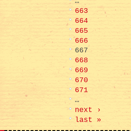
…
663
664
665
666
667
668
669
670
671
…
next ›
last »