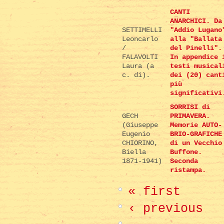
CANTI
ANARCHICI. Da
SETTIMELLI
"Addio Lugano
Leoncarlo
alla "Ballata
/
del Pinelli".
FALAVOLTI
In appendice 
Laura (a
testi musical
c. di).
dei (20) cant
più
significativi
SORRISI di
GECH
PRIMAVERA.
(Giuseppe
Memorie AUTO-
Eugenio
BRIO-GRAFICHE
CHIORINO,
di un Vecchio
Biella
Buffone.
1871-1941)
Seconda
ristampa.
« first
‹ previous