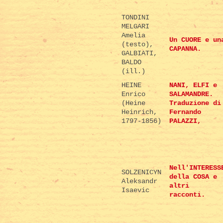
TONDINI
MELGARI
Amelia
Un CUORE e un
(testo),
CAPANNA.
GALBIATI,
BALDO
(ill.)
HEINE
NANI, ELFI e
Enrico
SALAMANDRE.
(Heine
Traduzione di
Heinrich,
Fernando
1797-1856)
PALAZZI,
Nell'INTERESS
SOLZENICYN
della COSA e
Aleksandr
altri
Isaevic
racconti.