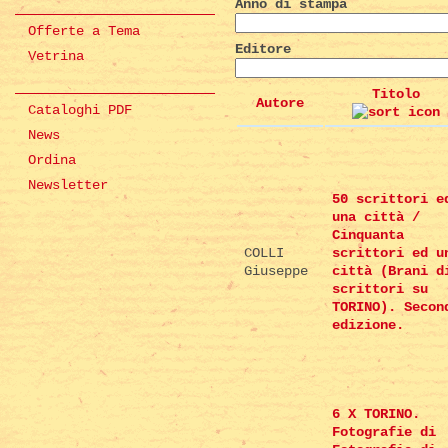
Anno di stampa
Offerte a Tema
Editore
Vetrina
Titolo
Autore
Cataloghi PDF
News
Ordina
Newsletter
50 scrittori e
una città /
Cinquanta
COLLI
scrittori ed u
Giuseppe
città (Brani d
scrittori su
TORINO). Secon
edizione.
6 X TORINO.
Fotografie di