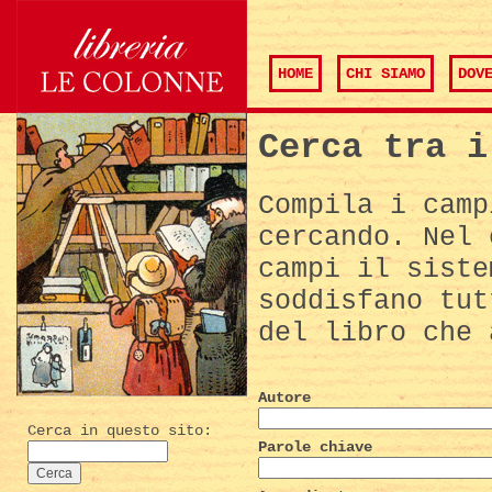
HOME
CHI SIAMO
DOV
Cerca tra i
Compila i camp
cercando. Nel 
campi il siste
soddisfano tut
del libro che 
Autore
Cerca in questo sito:
Parole chiave