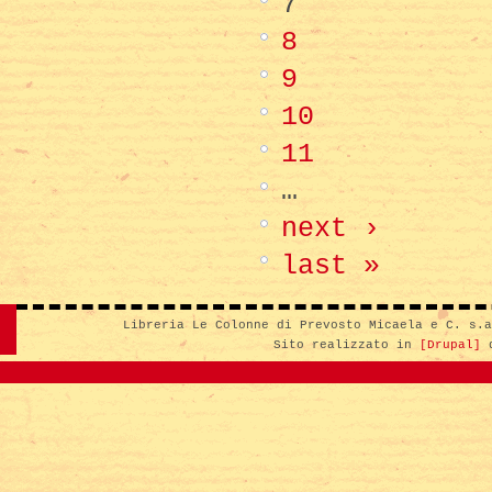
7
8
9
10
11
…
next ›
last »
Libreria Le Colonne di Prevosto Micaela e C. s.
Sito realizzato in
[Drupal]
d