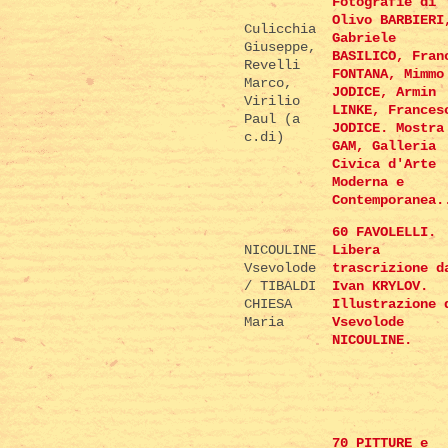
Fotografie di
Olivo BARBIERI
Culicchia
Gabriele
Giuseppe,
BASILICO, Fran
Revelli
FONTANA, Mimmo
Marco,
JODICE, Armin
Virilio
LINKE, Frances
Paul (a
JODICE. Mostra
c.di)
GAM, Galleria
Civica d'Arte
Moderna e
Contemporanea.
60 FAVOLELLI.
NICOULINE
Libera
Vsevolode
trascrizione d
/ TIBALDI
Ivan KRYLOV.
CHIESA
Illustrazione 
Maria
Vsevolode
NICOULINE.
70 PITTURE e