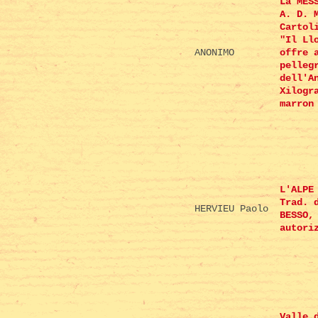
La MES
A. D. 
Cartol
"Il Ll
ANONIMO
offre 
pelleg
dell'A
Xilogr
marron
L'ALPE
Trad. 
HERVIEU Paolo
BESSO,
autori
Valle 