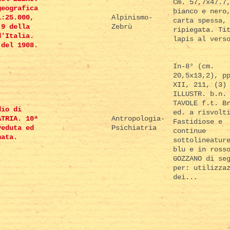
Cm. 57,7x47.7
geografica
bianco e nero
1:25.000,
Alpinismo-
carta spessa,
 9 della
Zebrù
ripiegata. Ti
d'Italia.
lapis al vers
 del 1908.
In-8° (cm.
20,5x13,2), p
XII, 211, (3)
ILLUSTR. b.n.
TAVOLE f.t. B
dio di
ed. a risvolt
ATRIA. 10ª
Antropologia-
Fastidiose e
veduta ed
Psichiatria
continue
nata.
sottolineatur
blu e in ross
GOZZANO di se
per: utilizza
dei...