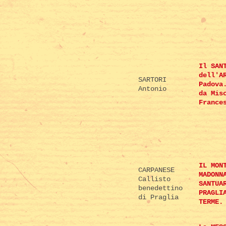
Il SAN
dell'A
SARTORI
Padova
Antonio
da Mis
France
IL MON
CARPANESE
MADONN
Callisto
SANTUA
benedettino
PRAGLI
di Praglia
TERME.