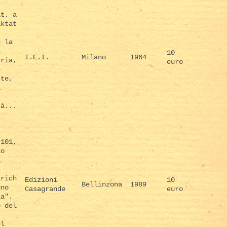
.
it. a
iktat
e la
n
10
I.E.I.
Milano
1964
tria,
euro
e
ste,
l
tà...
 101,
no
a
s
lrich
Edizioni
10
Bellinzona
1989
gno
Casagrande
euro
za".
o del
,
el