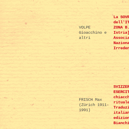
La SOV
dell'I
VOLPE
ZONA B
Gioacchino e
Istria
altri
Associ
Nazion
Irrede
SVIZZE
ESERCI
chiacc
FRISCH Max
ritual
(Zürich 1911-
Traduz
1991)
italia
edizio
Bianch