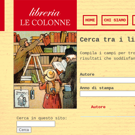
HOME
CHI SIAMO
Cerca tra i li
Compila i campi per tr
risultati che soddisfa
Autore
Anno di stampa
Autore
Cerca in questo sito: