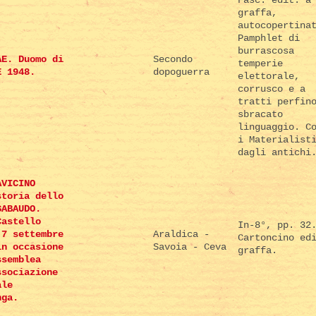
graffa,
autocopertina
Pamphlet di
burrascosa
AE. Duomo di
Secondo
temperie
E 1948.
dopoguerra
elettorale,
corrusco e a
tratti perfin
sbracato
linguaggio. C
i Materialist
dagli antichi
AVICINO
storia dello
SABAUDO.
Castello
In-8°, pp. 32
 7 settembre
Araldica -
Cartoncino ed
in occasione
Savoia - Ceva
graffa.
ssemblea
ssociazione
ale
nga.