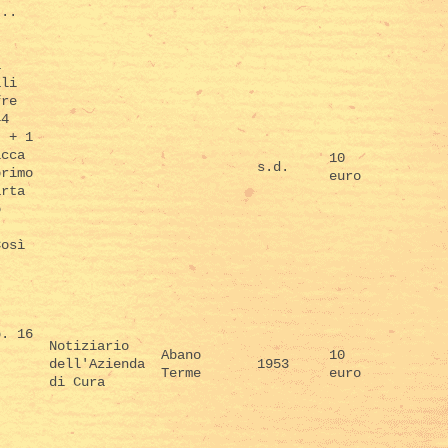
...
a
ali
fre
44
) + 1
icca
10
s.d.
primo
euro
arta
o
Così
p. 16
Notiziario
Abano
10
dell'Azienda
1953
Terme
euro
di Cura