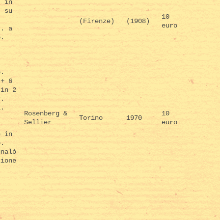
, in
, su
10
(Firenze)
(1908)
euro
t. a
o.
p.
 + 6
 in 2
r.
i.
Rosenberg &
10
Torino
1970
Sellier
euro
e in
o.
gnalò
zione