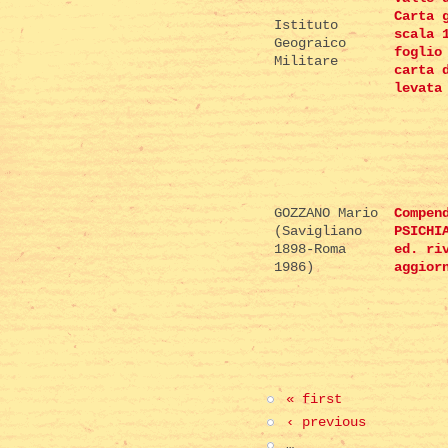
Carta 
Istituto
scala 
Geograico
foglio
Militare
carta 
levata
GOZZANO Mario
Compen
(Savigliano
PSICHI
1898-Roma
ed. ri
1986)
aggior
« first
‹ previous
…