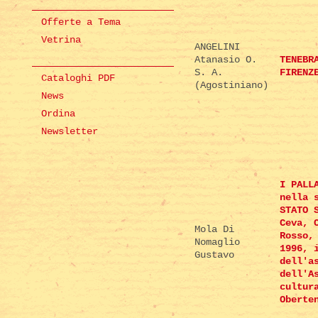
Offerte a Tema
Vetrina
ANGELINI
Atanasio O.
TENEBR
S. A.
FIRENZ
Cataloghi PDF
(Agostiniano)
News
Ordina
Newsletter
I PALL
nella 
STATO 
Ceva, 
Mola Di
Rosso,
Nomaglio
1996, 
Gustavo
dell'a
dell'A
cultur
Oberte