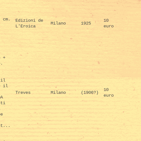
, cm.
Edizioni de
10
Milano
1925
L'Eroica
euro
6 +
o.
 il
e il
10
Treves
Milano
(1906?)
euro
DA
nti
l
pe
nt...