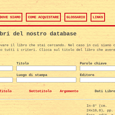
DOVE SIAMO
COME ACQUISTARE
GLOSSARIO
LINKS
bri del nostro database
ovare il libro che stai cercando. Nel caso in cui siano 
no tutti i criteri. Clicca sul titolo del libro che aver
Titolo
Parole chiave
Luogo di stampa
Editore
Titolo
Sottotitolo
Argomento
Dati Libr
In-8° (cm.
24x16,8), pp.
Fasc. edit. a