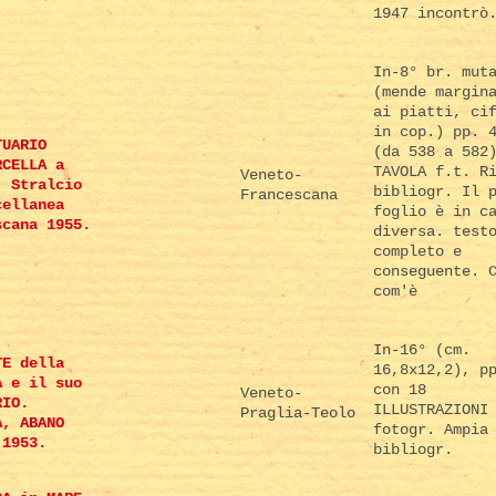
1947 incontrò
In-8° br. mut
(mende margin
ai piatti, ci
in cop.) pp. 
TUARIO
(da 538 a 582
RCELLA a
TAVOLA f.t. R
Veneto-
. Stralcio
bibliogr. Il 
Francescana
cellanea
foglio è in c
scana 1955.
diversa. test
completo e
conseguente. 
com'è
In-16° (cm.
TE della
16,8x12,2), p
A e il suo
con 18
Veneto-
RIO.
ILLUSTRAZIONI
Praglia-Teolo
A, ABANO
fotogr. Ampia
 1953.
bibliogr.