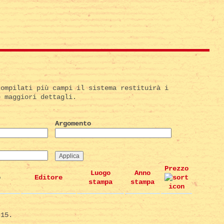
compilati più campi il sistema restituirà i
e maggiori dettagli.
Argomento
Prezzo
Luogo
Anno
o
Editore
stampa
stampa
 15.