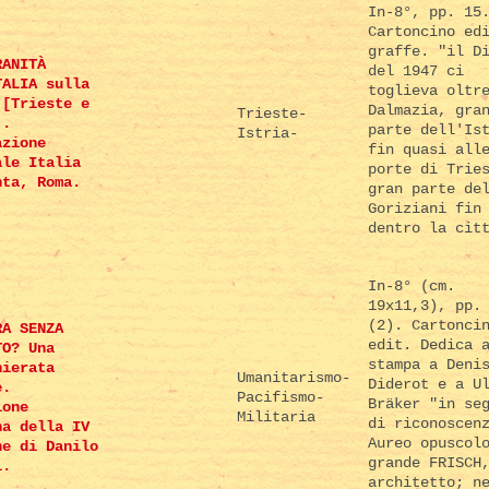
In-8°, pp. 15
Cartoncino ed
graffe. "il D
RANITÀ
del 1947 ci
TALIA sulla
toglieva oltr
.[Trieste e
Dalmazia, gra
Trieste-
].
parte dell'Is
Istria-
azione
fin quasi all
ale Italia
porte di Trie
nta, Roma.
gran parte de
Goriziani fin
dentro la cit
In-8° (cm.
19x11,3), pp.
(2). Cartonci
RA SENZA
edit. Dedica 
TO? Una
stampa a Deni
hierata
Umanitarismo-
Diderot e a U
e.
Pacifismo-
Bräker "in se
ione
Militaria
di riconoscen
na della IV
Aureo opuscol
ne di Danilo
grande FRISCH
i.
architetto; n