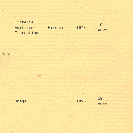
to.
Libreria
10
Editrice
Firenze
1948
euro
Fiorentina
o
ontro
i
...
.
10
it. a
Omega
1996
euro