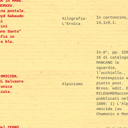
SA in MARE.
MCMXXV.
ina postale.
oyd Sabaudo
In cartoncino
Xilografia-
ai
14,1x9,1.
L'Eroica
rini
nno Santo"
afia in
 e blu.
In-8°, pp. 22
16 di catalog
MANCANO le
sguardie,
l'occhiello.,
 OMICIDA.
frontespizio 
di Salvaore
piatto post.
Alpinismo
 unica
Bross. edit. 
zzata.
RILEGARERacco
pubblicati ne
1886: 1) L'Al
omicida (su
Chamonix e Mo
del ZEBRÙ.