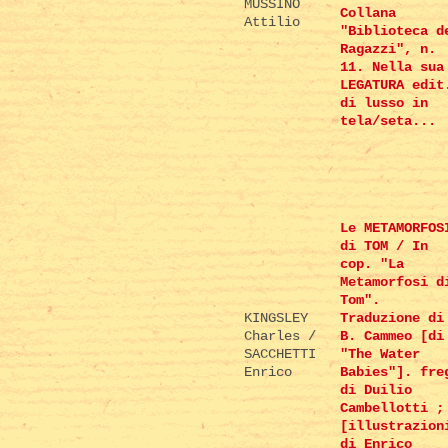
MUSSINO
Collana
Attilio
"Biblioteca d
Ragazzi", n.
11. Nella sua
LEGATURA edit
di lusso in
tela/seta...
Le METAMORFOS
di TOM / In
cop. "La
Metamorfosi d
Tom".
KINGSLEY
Traduzione di
Charles /
B. Cammeo [di
SACCHETTI
"The Water
Enrico
Babies"]. fre
di Duilio
Cambellotti ;
[illustrazion
di Enrico