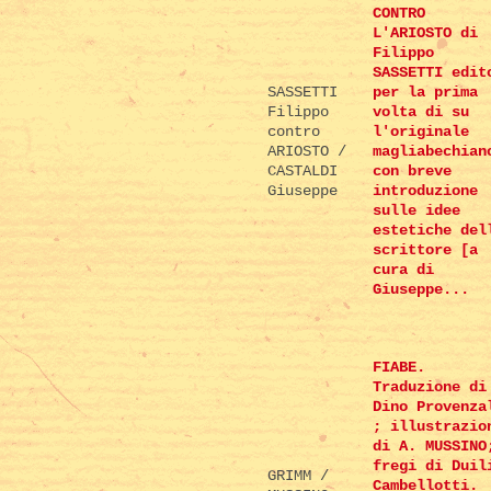
CONTRO
L'ARIOSTO di
Filippo
SASSETTI edit
SASSETTI
per la prima
Filippo
volta di su
contro
l'originale
ARIOSTO /
magliabechian
CASTALDI
con breve
Giuseppe
introduzione
sulle idee
estetiche del
scrittore [a
cura di
Giuseppe...
FIABE.
Traduzione di
Dino Provenza
; illustrazio
di A. MUSSINO
fregi di Duil
GRIMM /
Cambellotti.