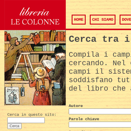
HOME
CHI SIAMO
DOV
Cerca tra i
Compila i camp
cercando. Nel 
campi il siste
soddisfano tut
del libro che 
Autore
Cerca in questo sito:
Parole chiave