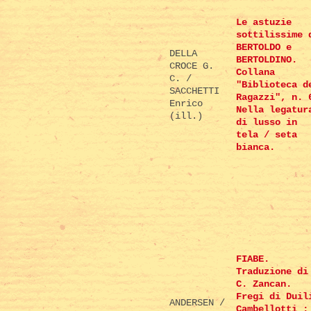
Le astuzie
sottilissime 
BERTOLDO e
DELLA
BERTOLDINO.
CROCE G.
Collana
C. /
"Biblioteca d
SACCHETTI
Ragazzi", n. 
Enrico
Nella legatur
(ill.)
di lusso in
tela / seta
bianca.
FIABE.
Traduzione di
C. Zancan.
Fregi di Duil
ANDERSEN /
Cambellotti ;