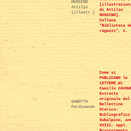
MUSSINO
[illustrazion
Attilio
di Attilio
(illustr.)
MUSSINO].
Collana
"Biblioteca d
ragazzi", 1.
Come si
PUBLICANO le
LETTERE di
Camillo CAVOU
Estratto
originale dal
GABOTTO
Bollettino
Ferdinando
Storico-
Bibliografico
Subalpino, an
XVIII, sppl.
Risorgimento,