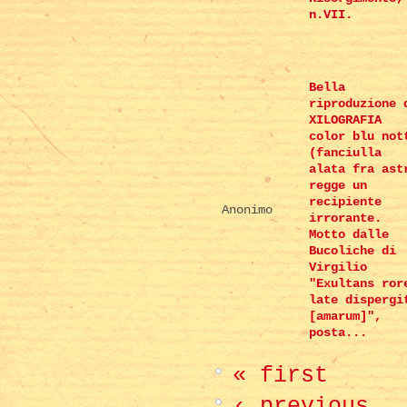
n.VII.
Bella
riproduzione 
XILOGRAFIA
color blu not
(fanciulla
alata fra ast
regge un
recipiente
Anonimo
irrorante.
Motto dalle
Bucoliche di
Virgilio
"Exultans ror
late dispergi
[amarum]",
posta...
« first
‹ previous