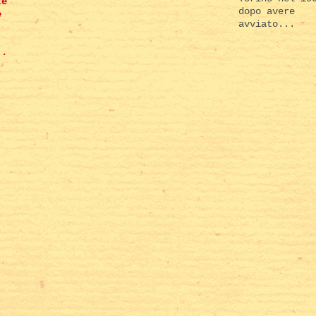
te
dopo avere
e
avviato...
..