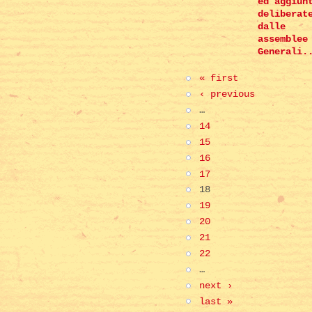
ed aggiun
deliberat
dalle
assemblee
Generali.
« first
‹ previous
…
14
15
16
17
18
19
20
21
22
…
next ›
last »