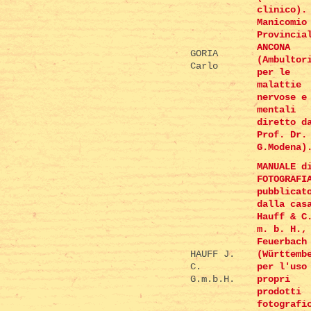
clinico).
Manicomio
Provincia
ANCONA
GORIA
(Ambultor
Carlo
per le
malattie
nervose e
mentali
diretto d
Prof. Dr.
G.Modena)
MANUALE d
FOTOGRAFI
pubblicat
dalla cas
Hauff & C
m. b. H.,
Feuerbach
HAUFF J.
(Württemb
C.
per l'uso
G.m.b.H.
propri
prodotti
fotografi