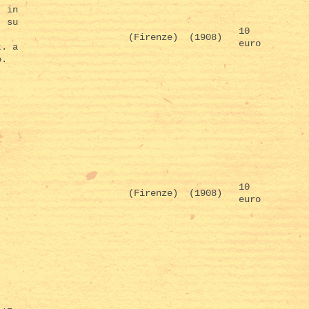
, in
, su
10
(Firenze)
(1908)
euro
t. a
o.
10
(Firenze)
(1908)
euro