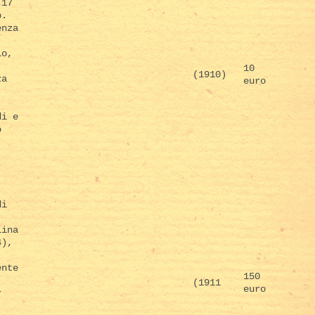
 17
p.
enza
io,
10
(1910)
za
euro
di e
o
.
di
lina
4),
ente
150
(1911
euro
r