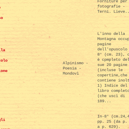
Forniture per
fotografie -
e
Terni. Lieve.
so
L'inno della
Montagna occu
pagine
dell'opuscolo
lla
8° (cm. 23), 
è cpmpleto de
colo
Alpinismo -
sue 20 pagine
Poesia -
(incluse le
ione
Mondovì
copertine,che
contiene inol
1) Indice del
.
libro complet
(che uscì di
189...
In-8° (cm.24,
gli
pp. 25 (da p.
a p. 629).