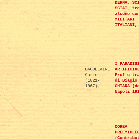
DERNA, SC
SCIAT, tr
alcune co
MILITARI
ITALIANI,
I PARADIS
BAUDELAIRE
ARTIFICIA
Carlo
Pref e tr
(1821-
di Biagio
1867)
CHIARA (d
Napoli 19
COREA
PREEMIPLE
(Contribu