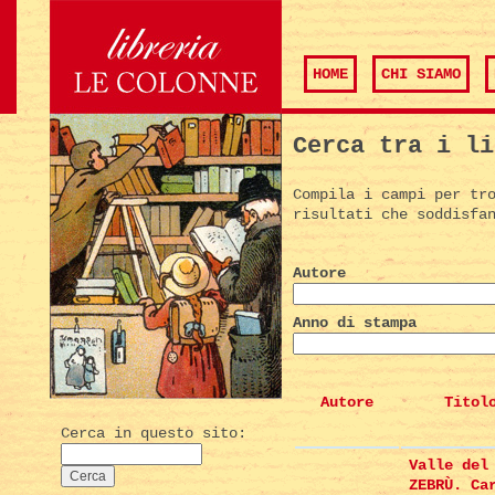
HOME
CHI SIAMO
Cerca tra i li
Compila i campi per tr
risultati che soddisfa
Autore
Anno di stampa
Autore
Titol
Cerca in questo sito:
Valle del
ZEBRÙ. Ca