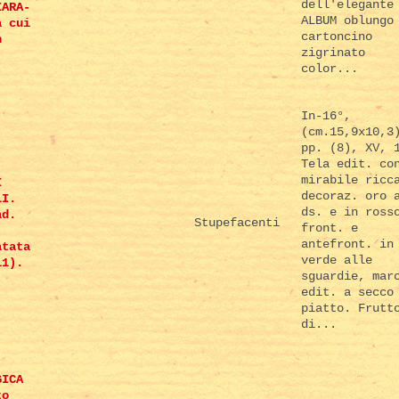
dell'elegante
IARA-
ALBUM oblungo
a cui
cartoncino
n
zigrinato
color...
In-16°,
(cm.15,9x10,3
pp. (8), XV, 
Tela edit. co
mirabile ricc
I
decoraz. oro 
LI.
ds. e in ross
ad.
Stupefacenti
front. e
antefront. in
atata
verde alle
11).
sguardie, mar
edit. a secco
piatto. Frutt
di...
GICA
to