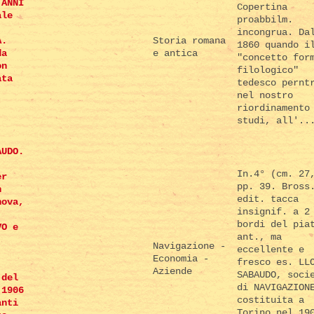
 ANNI
Copertina
ale
proabbilm.
incongrua. Da
A.
Storia romana
1860 quando i
da
e antica
"concetto for
on
filologico"
ata
tedesco pernt
nel nostro
riordinamento
studi, all'..
AUDO.
In.4° (cm. 27
er
pp. 39. Bross
n
edit. tacca
nova,
insignif. a 2
bordi del pia
VO e
ant., ma
Navigazione -
eccellente e
Economia -
fresco es. LL
Aziende
SABAUDO, soci
 del
di NAVIGAZION
 1906
costituita a
anti
Torino nel 19