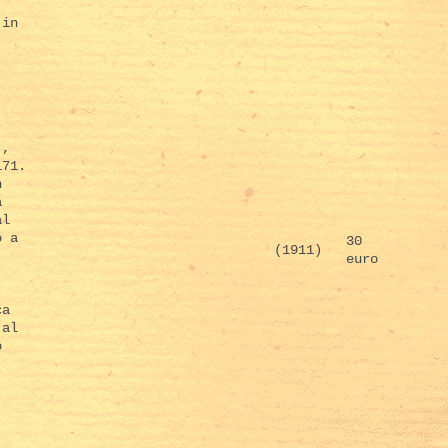
 in
),
171.
n
a
al
o a
30
(1911)
euro
ca
 al
o