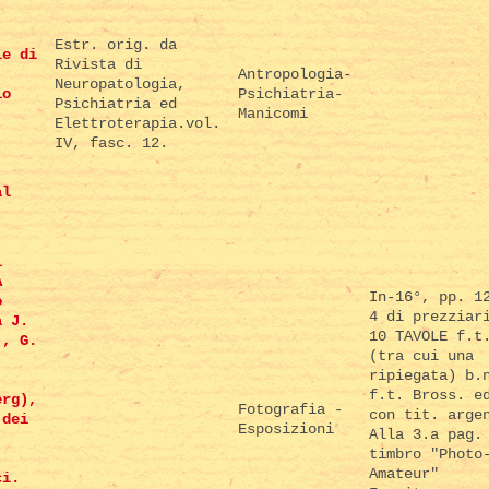
Estr. orig. da
le di
Rivista di
Antropologia-
Neuropatologia,
io
Psichiatria-
Psichiatria ed
Manicomi
Elettroterapia.vol.
IV, fasc. 12.
al
.
i
A
In-16°, pp. 1
o
4 di prezziar
a J.
10 TAVOLE f.t
., G.
(tra cui una
ripiegata) b.
f.t. Bross. e
erg),
Fotografia -
con tit. arge
 dei
Esposizioni
Alla 3.a pag.
timbro "Photo
Amateur"
ci.