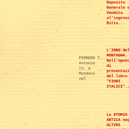
Deposito
Generale 
Vendita
al'ingros
Ditta...
L'INNO de
MONTAGNA.
FERRERO T.
Nell'opus
Antonio
di
(n. a
presentaz
Mondovì
del libro
nel
"FIORI
ITALICI".
La STORIA
ANTICA ne
ULTIMI