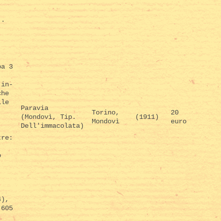
..
pa 3
 in-
che
lle
Paravia
Torino,
20
(Mondovì, Tip.
(1911)
Mondovì
euro
Dell'immacolata)
tre:
o
4),
 605