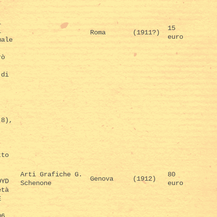
l
15
l
Roma
(1911?)
euro
male
rò
 di
.
,8),
.
tto
Arti Grafiche G.
80
Genova
(1912)
OYD
Schenone
euro
età
E
06.