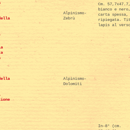
a
Cm. 57,7x47.7
bianco e nero
Alpinismo-
carta spessa,
della
Zebrù
ripiegata. Ti
lapis al vers
l
la
ta
a
della
Alpinismo-
Dolomiti
l
zione
.
In-8° (cm.