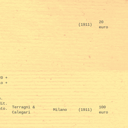
20
(1911)
euro
20 +
io +
.
n.
dit.
Terragni &
100
nto.
Milano
(1911)
Calegari
euro
-