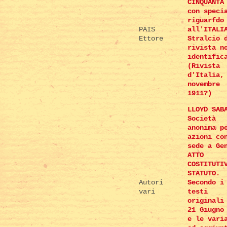
CINQUANTA
con speci
riguarfdo
PAIS
all'ITALI
Ettore
Stralcio 
rivista n
identific
(Rivista
d'Italia,
novembre
1911?)
LLOYD SAB
Società
anonima p
azioni co
sede a Ge
ATTO
COSTITUTI
STATUTO.
Autori
Secondo i
vari
testi
originali
21 Giugno
e le vari