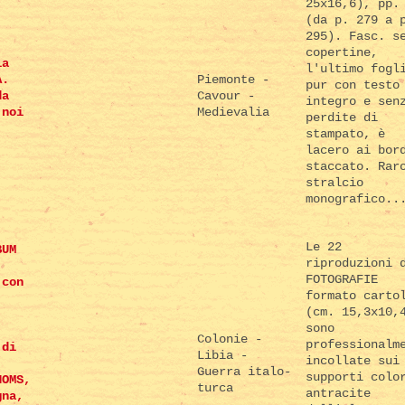
25x16,6), pp.
(da p. 279 a 
295). Fasc. s
copertine,
la
l'ultimo fogl
A.
Piemonte -
pur con testo
da
Cavour -
integro e sen
 noi
Medievalia
perdite di
stampato, è
lacero ai bor
staccato. Rar
stralcio
monografico..
Le 22
BUM
riproduzioni 
FOTOGRAFIE
 con
formato carto
(cm. 15,3x10,
sono
Colonie -
professionalm
 di
Libia -
incollate sui
Guerra italo-
supporti colo
HOMS,
turca
antracite
gna,