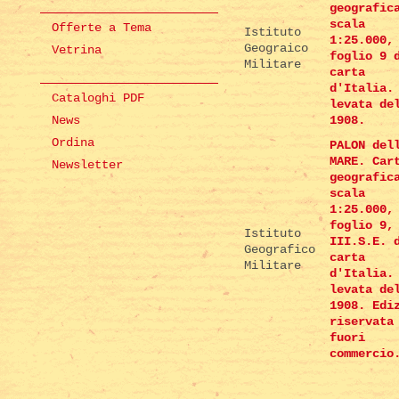
geografic
scala
Offerte a Tema
Istituto
1:25.000,
Geograico
Vetrina
foglio 9 
Militare
carta
d'Italia.
Cataloghi PDF
levata de
News
1908.
Ordina
PALON del
MARE. Car
Newsletter
geografic
scala
1:25.000,
foglio 9,
Istituto
III.S.E. 
Geografico
carta
Militare
d'Italia.
levata de
1908. Edi
riservata
fuori
commercio