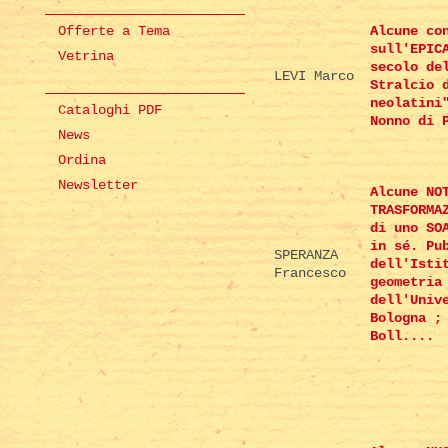
Offerte a Tema
Alcune co
sull'EPIC
Vetrina
secolo de
LEVI Marco
Stralcio 
neolatini
Cataloghi PDF
Nonno di 
News
Ordina
Newsletter
Alcune NO
TRASFORMA
di uno SO
in sé. Pu
SPERANZA
dell'Isti
Francesco
geometria
dell'Univ
Bologna ;
Boll....