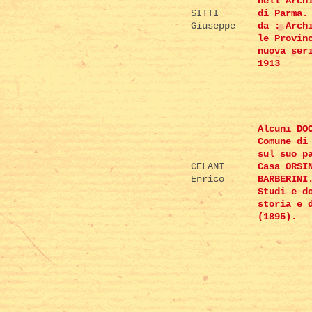
nell'Arch
SITTI
di Parma.
Giuseppe
da : Arch
le Provin
nuova ser
1913
Alcuni DO
Comune di
sul suo p
CELANI
Casa ORSI
Enrico
BARBERINI
Studi e d
storia e 
(1895).