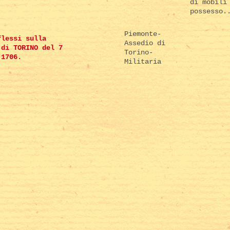
di mobili
possesso.
Piemonte-
flessi sulla
Assedio di
 di TORINO del 7
Torino-
 1706.
Militaria