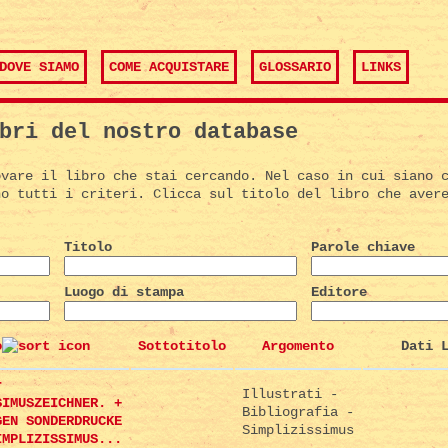
DOVE SIAMO
COME ACQUISTARE
GLOSSARIO
LINKS
bri del nostro database
ovare il libro che stai cercando. Nel caso in cui siano 
no tutti i criteri. Clicca sul titolo del libro che aver
Titolo
Parole chiave
Luogo di stampa
Editore
o
Sottotitolo
Argomento
Dati 
r
Illustrati -
SIMUSZEICHNER. +
Bibliografia -
GEN SONDERDRUCKE
Simplizissimus
IMPLIZISSIMUS...