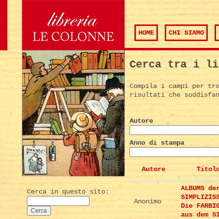
HOME
CHI SIAMO
Cerca tra i li
Compila i campi per tr
risultati che soddisfa
Autore
Anno di stampa
Autore
Titol
ALBUMS de
Cerca in questo sito:
SIMPLIZIS
Anonimo
Die FARBI
aus dem S