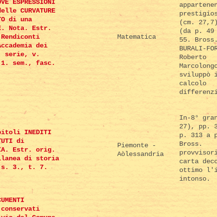
OVE ESPRESSIONI
appartene
delle CURVATURE
prestigio
TO di una
(cm. 27,7
E. Nota. Estr.
(da p. 49
 Rendiconti
Matematica
55. Bross
Accademia dei
BURALI-FO
. serie, v.
Roberto
 1. sem., fasc.
Marcolong
sviluppò 
calcolo
differenz
In-8° gra
27), pp. 
pitoli INEDITI
p. 313 a 
TUTI di
Bross.
Piemonte -
IA. Estr. orig.
provvisor
Aòlessandria
llanea di storia
carta dec
 s. 3., t. 7.
ottimo l'
intonso.
CUMENTI
 conservati