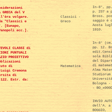
In-8°, pp
nsiderazioni
p. 237 a 
A GRECA del V
Bross. po
ll'èra volgare.
Classici -
saggio è 
da "Classici e
Greco
Aosta lug
". [Eunapo,
1910.
Panopoli ecc.].
In-8° (cm
pp. 12. B
TEVOLI CLASSI di
edit.Cens
ZIONI PUNTUALI
sola Bibl
AZIO PROIETTIVO
del Dipar
bblicazioni
di matema
tuto di
Matematica
Alma Mate
 Luigi Cremona
Studiorum
ersita di
Universit
 122. Estr. da:
Bologna -
- BO_x000
INVIO AUT
dell'A. a
BOGGIO,