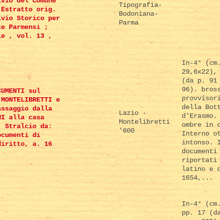
ivio del Comune
Tipografia-
 Estratto orig.
Bodoniana-
ivio Storico per
Parma
ce Parmensi ;
ie , vol. 13 ,
In-4° (cm
29,6x22),
(da p. 91
96). bros
CUMENTI sul
provvisor
 MONTELIBRETTI e
della Bot
assaggio dalla
Lazio -
d'Erasmo.
NI alla casa
Montelibretti
ombre in 
. Stralcio da:
'600
Interno o
ocumenti di
intonso. 
diritto, a. 16
documenti
riportati
latino e 
1654,...
In-4° (cm
pp. 17 (d