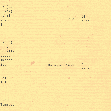
. 6 (da
p. 242).
st. Il
10
1910
datato
euro
lio
. 26,6),
ross.
ito alla
ioteca
timento
20
tica -
Bologna
1958
euro
r
 -
à di
 Bologna
D_
OGRAFO
 Tommaso