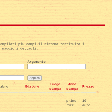
compilati più campi il sistema restituirà i
e maggiori dettagli.
Argomento
Luogo
Anno
Libro
Editore
Prezzo
stampa
stampa
primo
10
'900
euro