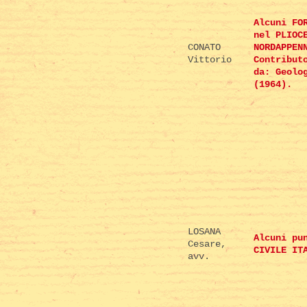
Alcuni FO
nel PLIOC
CONATO
NORDAPPEN
Vittorio
Contribut
da: Geolo
(1964).
LOSANA
Alcuni pu
Cesare,
CIVILE IT
avv.