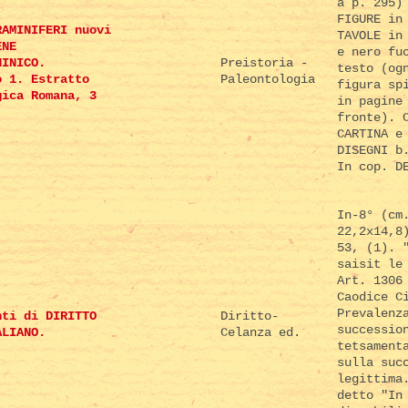
a p. 295)
FIGURE in
RAMINIFERI nuovi
TAVOLE in
ENE
e nero fu
NINICO.
Preistoria -
testo (og
o 1. Estratto
Paleontologia
figura sp
gica Romana, 3
in pagine
fronte). 
CARTINA e
DISEGNI b
In cop. D
In-8° (cm
22,2x14,8
53, (1). 
saisit le
Art. 1306
Caodice C
Prevalenz
nti di DIRITTO
Diritto-
successio
ALIANO.
Celanza ed.
tetsament
sulla suc
legittima
detto "In