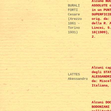
Alcune NU
BURALI
ASSOLUTE 
FORTI
in un PUN
Cesare
SUPERFICI
(Arezzo
orig. da:
1861 -
della R. 
Torino
Lincei, 5
1931)
18(1909),
2.
Alcuni ca
degli STA
LATTES
ALESSANDR
Akessandro
da: Misce
Italiana,
Alcuni DO
BODONIANI