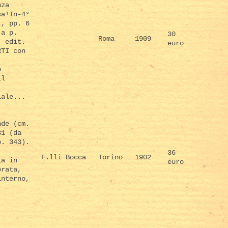
nza
sa!In-4°
), pp. 6
 a p.
30
Roma
1909
. edit.
euro
RTI con
o
il
iale...
nde (cm.
31 (da
p. 343).
36
F.lli Bocca
Torino
1902
ia in
euro
orata,
interno,