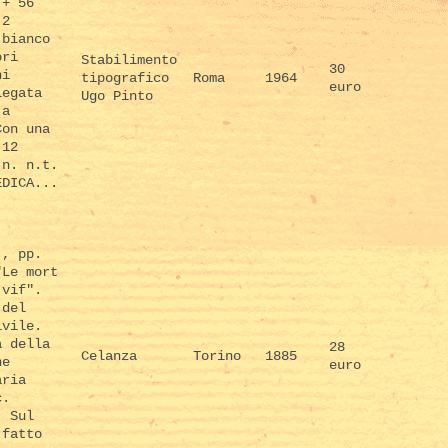
 + 56
 2
 bianco
ori
Stabilimento
30
ni
tipografico
Roma
1964
euro
iegata
Ugo Pinto
 a
Con una
 12
.n. n.t.
EDICA...
.
), pp.
"Le mort
 vif".
 del
ivile.
a della
28
Celanza
Torino
1885
ne
euro
aria
c.
. Sul
 fatto