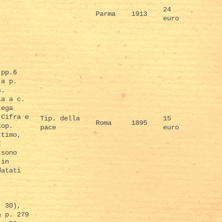
24
Parma
1913
euro
.
 pp.6
 a p.
s.
ia a c.
tega
 Cifra e
Tip. della
15
Roma
1895
cop.
pace
euro
ttimo,
I
 sono
 in
datati
. 30),
a p. 279