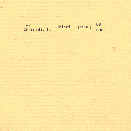
..
Tip.
50
Chieri
(1906)
Ghirardi, M.
euro