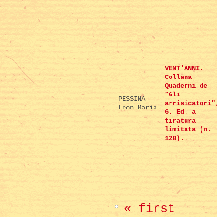
VENT'ANNI.
Collana
Quaderni de
"Gli
PESSINA
arrisicatori"
Leon Maria
6. Ed. a
tiratura
limitata (n.
128)..
« first