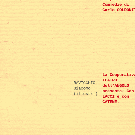
Commedie di
Carlo GOLDONI
La Cooperativ
TEATRO
RAVICCHIO
dell'ANGOLO
Giacomo
presenta: Con
(illustr.)
LACCI e con
CATENE.