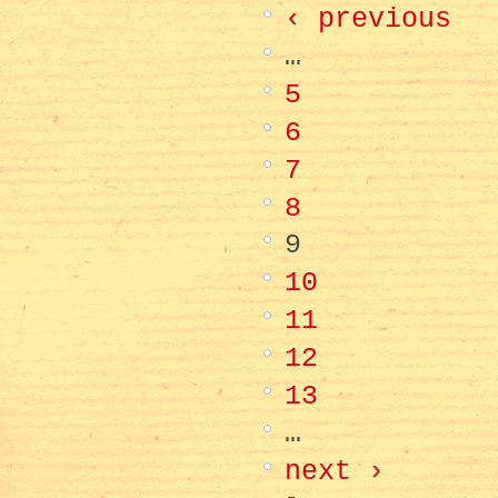
‹ previous
…
5
6
7
8
9
10
11
12
13
…
next ›