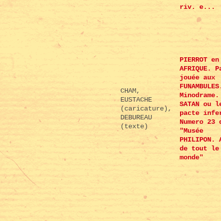
riv. e...
PIERROT en
AFRIQUE. P
jouée aux
FUNAMBULES
CHAM,
Minodrame.
EUSTACHE
SATAN ou l
(caricature),
pacte infe
DEBUREAU
Numero 23 
(texte)
"Musée
PHILIPON. 
de tout le
monde"