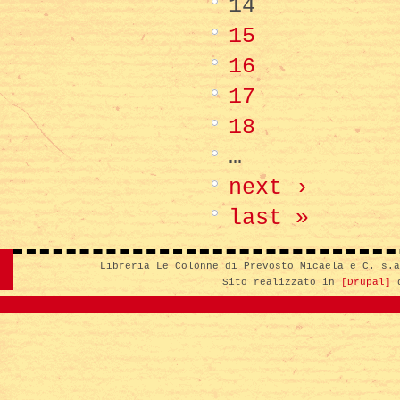
14
15
16
17
18
…
next ›
last »
Libreria Le Colonne di Prevosto Micaela e C. s.
Sito realizzato in
[Drupal]
d