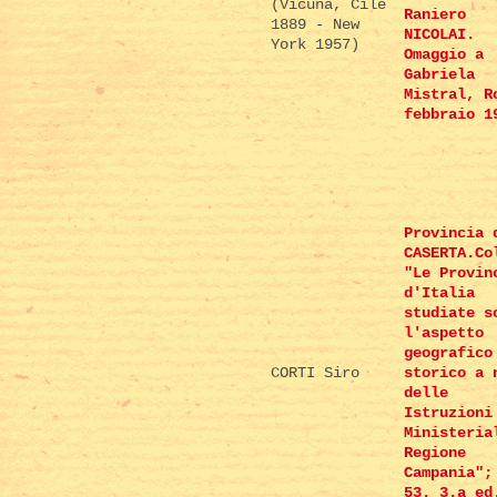
(Vicuña, Cile
Raniero
1889 - New
NICOLAI.
York 1957)
Omaggio a
Gabriela
Mistral, R
febbraio 1
Provincia 
CASERTA.Co
"Le Provin
d'Italia
studiate s
l'aspetto
geografico
CORTI Siro
storico a 
delle
Istruzioni
Ministeria
Regione
Campania";
53. 3.a ed