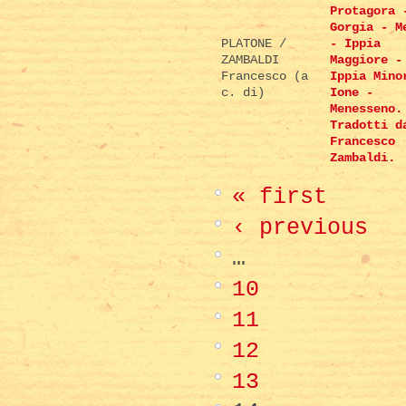
Protagora 
Gorgia - M
PLATONE /
- Ippia
ZAMBALDI
Maggiore -
Francesco (a
Ippia Mino
c. di)
Ione -
Menesseno.
Tradotti d
Francesco
Zambaldi.
« first
‹ previous
…
10
11
12
13