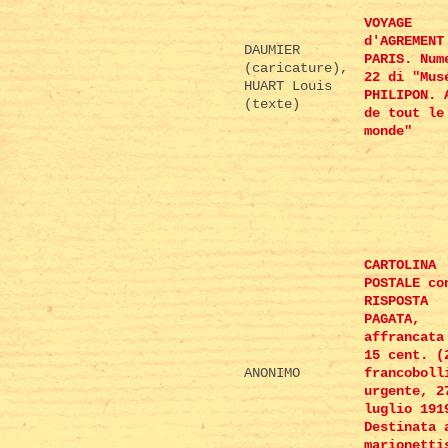
VOYAGE
d'AGREMENT
DAUMIER
PARIS. Num
(caricature),
22 di "Mus
HUART Louis
PHILIPON. 
(texte)
de tout le
monde"
CARTOLINA
POSTALE co
RISPOSTA
PAGATA,
affrancata
15 cent. (
ANONIMO
francoboll
urgente, 2
luglio 191
Destinata 
marionetti