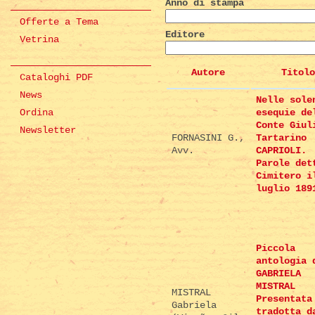
Anno di stampa
Offerte a Tema
Editore
Vetrina
Autore
Titolo
Cataloghi PDF
News
Nelle sole
Ordina
esequie de
Conte Giul
Newsletter
FORNASINI G.,
Tartarino
Avv.
CAPRIOLI.
Parole det
Cimitero i
luglio 189
Piccola
antologia 
GABRIELA
MISTRAL
MISTRAL
Presentata
Gabriela
tradotta d