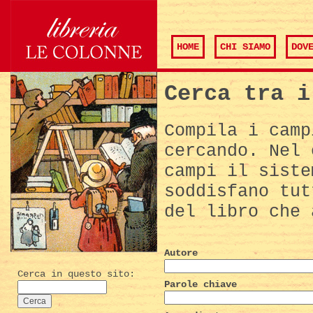
HOME
CHI SIAMO
DOV
Cerca tra i
Compila i camp
cercando. Nel 
campi il siste
soddisfano tut
del libro che 
Autore
Cerca in questo sito:
Parole chiave