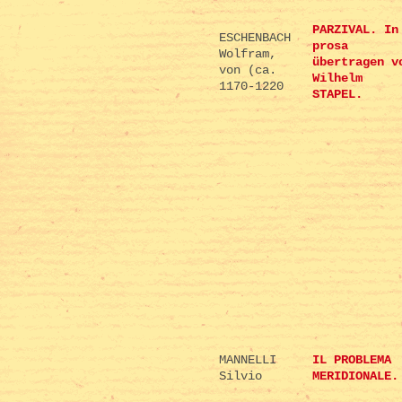
PARZIVAL. In
ESCHENBACH
prosa
Wolfram,
übertragen v
von (ca.
Wilhelm
1170-1220
STAPEL.
MANNELLI
IL PROBLEMA
Silvio
MERIDIONALE.