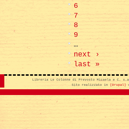
6
7
8
9
…
next ›
last »
Libreria Le Colonne di Prevosto Micaela e C. s.
Sito realizzato in
[Drupal]
d