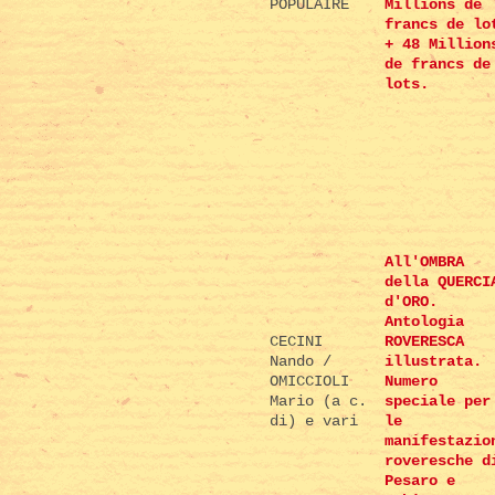
POPULAIRE
Millions de
francs de lo
+ 48 Million
de francs de
lots.
All'OMBRA
della QUERCI
d'ORO.
Antologia
CECINI
ROVERESCA
Nando /
illustrata.
OMICCIOLI
Numero
Mario (a c.
speciale per
di) e vari
le
manifestazio
roveresche d
Pesaro e