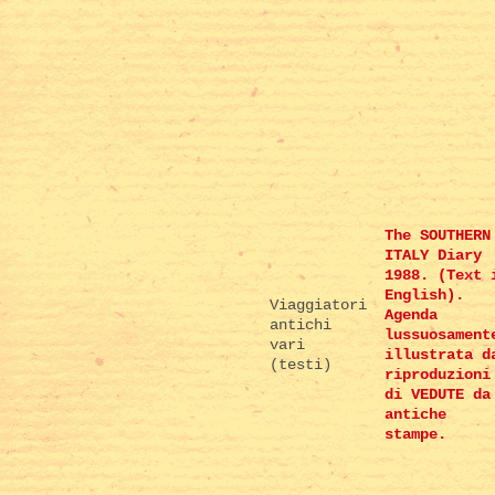
The SOUTHERN
ITALY Diary
1988. (Text 
English).
Viaggiatori
Agenda
antichi
lussuosament
vari
illustrata d
(testi)
riproduzioni
di VEDUTE da
antiche
stampe.