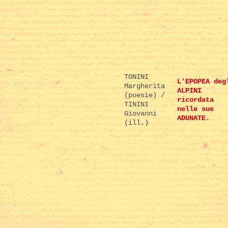
TONINI
L'EPOPEA deg
Margherita
ALPINI
(poesie) /
ricordata
TININI
nelle sue
Giovanni
ADUNATE.
(ill.)