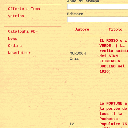
Anno di stampa
Offerte a Tema
Editore
Vetrina
Autore
Titolo
Cataloghi PDF
News
IL ROSSO e i
Ordina
VERDE. ( La
rvolta suici
Newsletter
MURDOCH
dei SINN
Iris
FEINERS a
DUBLINO nel
1916).
La FORTUNE à
la portée de
tous !! la
Pochette
LA
Populaire 75