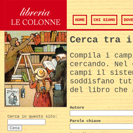
HOME
CHI SIAMO
DOV
Cerca tra i
Compila i camp
cercando. Nel 
campi il siste
soddisfano tut
del libro che 
Autore
Cerca in questo sito:
Parole chiave