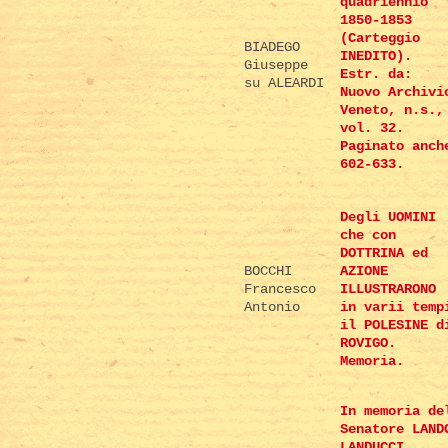
quadriennio
1850-1853
(Carteggio
BIADEGO
INEDITO).
Giuseppe
Estr. da:
su ALEARDI
Nuovo Archivi
Veneto, n.s.,
vol. 32.
Paginato anch
602-633.
Degli UOMINI
che con
DOTTRINA ed
BOCCHI
AZIONE
Francesco
ILLUSTRARONO
Antonio
in varii temp
il POLESINE d
ROVIGO.
Memoria.
In memoria de
Senatore LAND
LANDUCCI