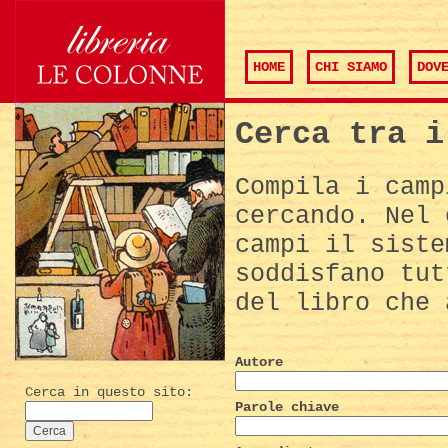
HOME
CHI SIAMO
DOV
Cerca tra i
Compila i camp
cercando. Nel 
campi il siste
soddisfano tut
del libro che 
Autore
Cerca in questo sito:
Parole chiave