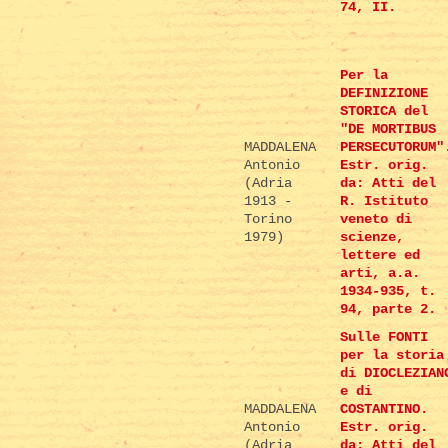
74, II.
Per la
DEFINIZIONE
STORICA del
"DE MORTIBUS
MADDALENA
PERSECUTORUM"
Antonio
Estr. orig.
(Adria
da: Atti del
1913 -
R. Istituto
Torino
veneto di
1979)
scienze,
lettere ed
arti, a.a.
1934-935, t.
94, parte 2.
Sulle FONTI
per la storia
di DIOCLEZIAN
e di
MADDALENA
COSTANTINO.
Antonio
Estr. orig.
(Adria
da: Atti del