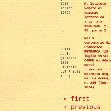
1913 -
R. Istituto
Torino
veneto di
1979)
scienze,
lettere ed
arti, a.a.
1935-936, t.
95, parte 2.
Nel V
centenario di
Francesco
BUTTI
PETRARCA (18
Adele
luglio 1974).
(Trieste
CARME di Adel
1850 -
Butti
Cividale
triestina.
del Friuli
Estratto org.
1909)
da: La donna,
n. 235 (lug.
1874).
« first
‹ previous