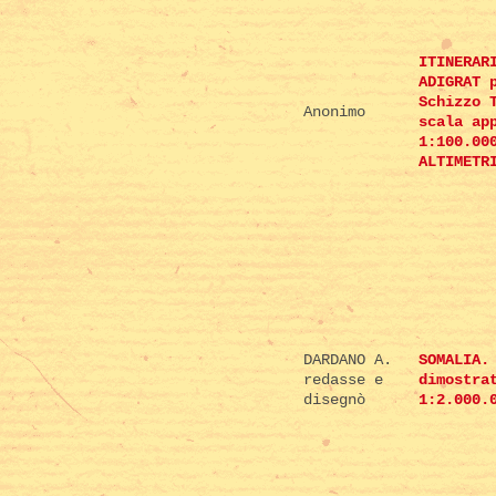
ITINERAR
ADIGRAT 
Schizzo 
Anonimo
scala ap
1:100.00
ALTIMETR
DARDANO A.
SOMALIA.
redasse e
dimostra
disegnò
1:2.000.