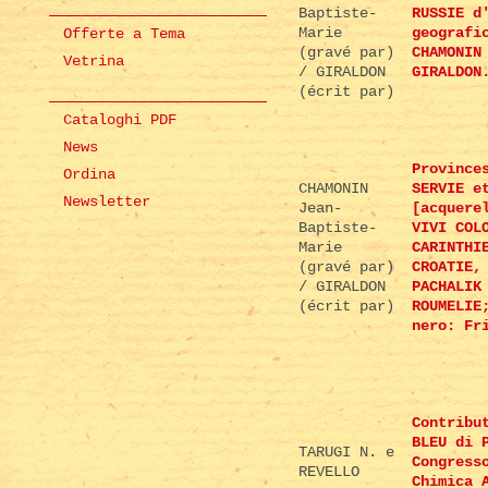
Baptiste-
RUSSIE d
Marie
geografi
Offerte a Tema
(gravé par)
CHAMONIN
Vetrina
/ GIRALDON
GIRALDON
(écrit par)
Cataloghi PDF
News
Province
Ordina
CHAMONIN
SERVIE e
Newsletter
Jean-
[acquere
Baptiste-
VIVI COL
Marie
CARINTHI
(gravé par)
CROATIE,
/ GIRALDON
PACHALIK
(écrit par)
ROUMELIE
nero: Fr
Contribu
BLEU di 
TARUGI N. e
Congress
REVELLO
Chimica 