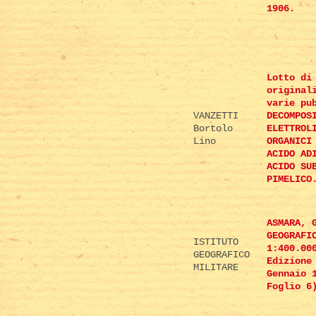
1906.
Lotto di
original
varie pu
VANZETTI
DECOMPOS
Bortolo
ELETTROL
Lino
ORGANICI
ACIDO AD
ACIDO SU
PIMELICO
ASMARA, 
GEOGRAFI
ISTITUTO
1:400.00
GEOGRAFICO
Edizione
MILITARE
Gennaio 
Foglio 6