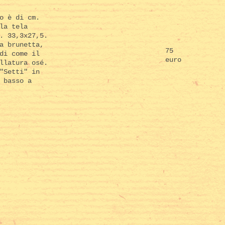
o è di cm.
la tela
. 33,3x27,5.
a brunetta,
75
di come il
euro
llatura osé.
"Setti" in
 basso a