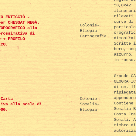
53,8x42. 
itinerari
rilevati 
IO ENTICCIÒ -
curve di 
per CHESSAT MEGÀ.
Colonie-
particola
TOPOGRAFICO alla
Etiopia-
orografic
prossimativa di
Cartografia
dimostrat
0 + PROFILO
Scritte i
ICO.
bero, acq
azzurro, 
in rosso,
Grande CA
GEOGRAFIC
di cm. 11
ripiegata
appendere
 Carta
Colonie-
Contiene 
tiva alla scala di
Somalia-
Somalia B
000.
Etiopia
Costa Fra
Somali, A
timbro di
autorizza