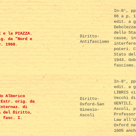
In-8°, pp
86 a p. 1
edit. a g
Debolezza
dello Sta
E e la PIAZZA.
Diritto-
cause, in
ig. da "Nord e
Antifascismo
interfere
v. 1968.
poteri. C
Stato del
1943. Gob
fascismo.
In-8°, pp
edit. a g
LIBRIS xi
do Alberico
Vecchi di
Diritto-
 Estr. orig. da
GENTILI, 
Oxford-San
Internaz. di
Ascoli, p
Ginesio-
a del Diritto,
Professor
Ascoli
, fasc. I.
Law all'U
Oxford ne
1605 anch