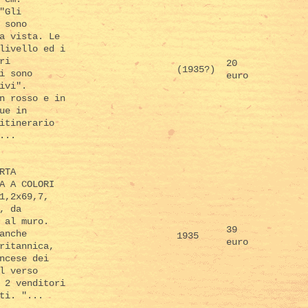
"Gli
 sono
a vista. Le
livello ed i
ri
20
(1935?)
i sono
euro
ivi".
n rosso e in
ue in
itinerario
...
RTA
A A COLORI
1,2x69,7,
, da
 al muro.
39
anche
1935
euro
ritannica,
ncese dei
l verso
 2 venditori
ti. "...