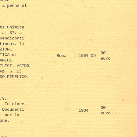
 a penna al
.
ta Chimica
 a. 37, a.
Rendiconti
Lincei. 1)
ZIONE
30
TICA di
Roma
1904-09
euro
ANICI
ILICI. ACIDO
Pp. 6. 2)
DO PIMELICO.
,8,
. In clace,
30
 Documenti
1934
euro
i per la
one.
 cm.