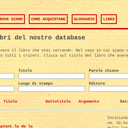
DOVE SIAMO
COME ACQUISTARE
GLOSSARIO
LINKS
bri del nostro database
ovare il libro che stai cercando. Nel caso in cui siano 
no tutti i criteri. Clicca sul titolo del libro che aver
Titolo
Parole chiave
Luogo di stampa
Editore
Titolo
Sottotitolo
Argomento
Dat
Incisione
cm. 32,5x
eptent.le de la
della las