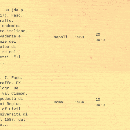
. 30 (da p.
17). Fasc.
raffe.
 endemica
to italiano,
20
vadenze e
Napoli
1968
euro
nze dei
olpo di
 re nel
etti. "Il
..
. 7. Fasc.
raffe. EX
logr. De
 val Cismon.
podestà di
10
Roma
1934
oi Regius
euro
 of Civil
niversità di
l 1587; dal
e...