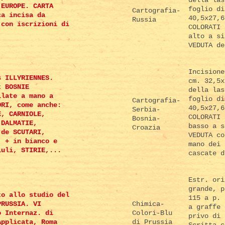
'EUROPE. CARTA
foglio di
Cartografia-
ca incisa da
40,5x27,6
Russia
 con iscrizioni di
COLORATI 
.
alto a si
VEDUTA de
Incisione
s ILLYRIENNES.
cm. 32,5x
t BOSNIE
della las
llate a mano a
foglio di
Cartografia-
ORI, come anche:
40,5x27,6
Serbia-
E, CARNIOLE,
COLORATI 
Bosnia-
 DALMATIE,
basso a s
Croazia
 de SCUTARI,
VEDUTA co
; + in bianco e
mano dei 
iuli, STIRIE,...
cascate d
Estr. ori
grande, p
to allo studio del
115 a p. 
PRUSSIA. VI
Chimica-
a graffe 
o Internaz. di
Colori-Blu
privo di 
Applicata, Roma
di Prussia
Scritta c