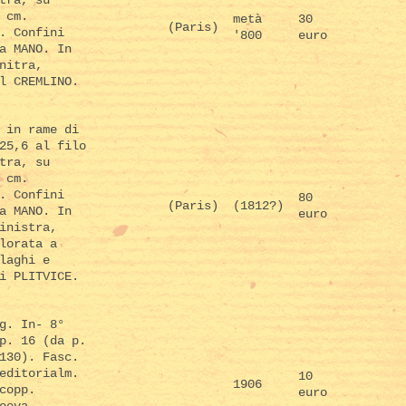
 cm.
metà
30
(Paris)
. Confini
'800
euro
a MANO. In
nitra,
l CREMLINO.
 in rame di
25,6 al filo
tra, su
 cm.
. Confini
80
(Paris)
(1812?)
a MANO. In
euro
inistra,
lorata a
laghi e
i PLITVICE.
g. In- 8°
p. 16 (da p.
130). Fasc.
editorialm.
10
1906
copp.
euro
oeva