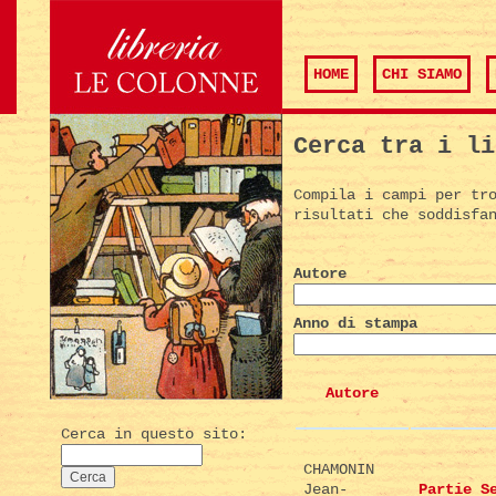
HOME
CHI SIAMO
Cerca tra i li
Compila i campi per tr
risultati che soddisfa
Autore
Anno di stampa
Autore
Cerca in questo sito:
CHAMONIN
Jean-
Partie S