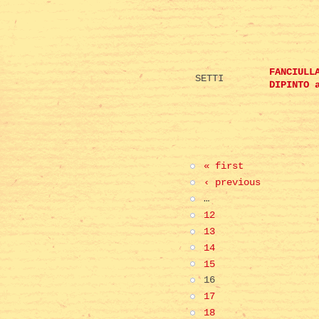
FANCIULL
SETTI
DIPINTO 
« first
‹ previous
…
12
13
14
15
16
17
18