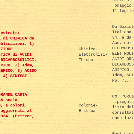
"omaggio"
1° foglio
Da Gazzet
Italiana,
 estratti
34, e da 
i di CHIMICA da
Acc. dei 
bblicazioni. 1)
DECOMPOSI
IZIONE
Chimica-
ELETTROLI
ITICA di ACIDI
Elettrolisi-
ACIDI ORG
 BICARBOSSILICI.
Thiene
BICARBOSS
IPICO. 2) Idem,
ADIPICO. 
BERICO. 3) ACIDO
Idem, ACI
. 4) SINTESI...
Pp. 7...
GRANDE CARTA
Cm. 70x61
CA scala
ripiegata
0, a colori.
Colonie-
lista dei
 aggiornata al
Eritrea
consultat
1934. (Eritrea,
compilazi
).
Foglio di