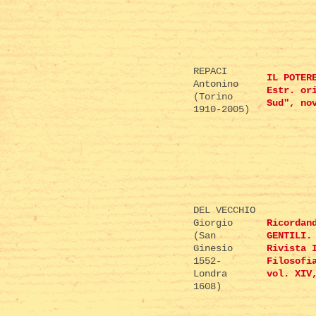
REPACI
IL POTER
Antonino
Estr. or
(Torino
Sud", no
1910-2005)
DEL VECCHIO
Giorgio
Ricordan
(San
GENTILI.
Ginesio
Rivista 
1552-
Filosofi
Londra
vol. XIV
1608)