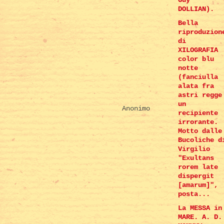
Guy
DOLLIAN).
Bella
riproduzion
di
XILOGRAFIA
color blu
notte
(fanciulla
alata fra
astri regge
un
Anonimo
recipiente
irrorante.
Motto dalle
Bucoliche d
Virgilio
"Exultans
rorem late
dispergit
[amarum]",
posta...
La MESSA in
MARE. A. D.