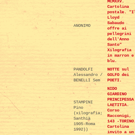
MCMXXV.
Cartolina
postale. "I
Lloyd
Sabaudo
ANONIMO
offre ai
pellegrini
dell'Anno
Santo"
Xilografia
in marron e
blu.
PANDOLFI
NOTTE sul
Alessandro /
GOLFO dei
BENELLI Sem
POETI.
NIDO
GIARDINO
PRINCIPESSA
STAMPINI
LAETITIA.
Pino
Corso
(xilografia;
Racconigi,
Santhià
143 -TORINO
1905-Roma
Cartolina
1992))
invito a un