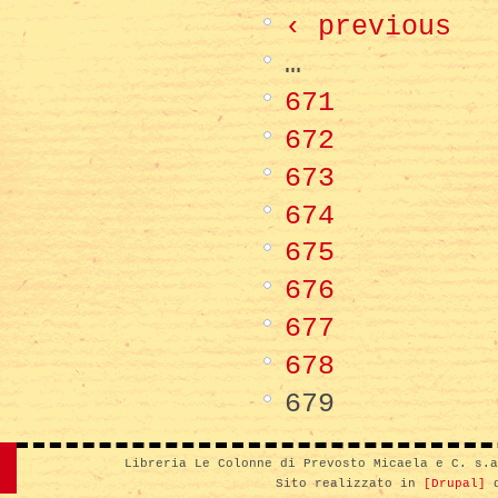
‹ previous
…
671
672
673
674
675
676
677
678
679
Libreria Le Colonne di Prevosto Micaela e C. s.
Sito realizzato in
[Drupal]
d