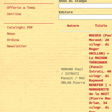
Anno di stampa
Offerte a Tema
Editore
Vetrina
Autore
Titolo
Cataloghi PDF
News
ROCOCO (Pau
Ordina
Morand; 28
xilogr. di
Newsletter
Roger
GRILLON) +
La MAISON
THÜRINGER
(Panaït
MORAND Paul
Istrati, 40
/ ISTRATI
xilogr. di
Panaït / MAC
Raymond
ORLAN Pierre
RENEFER ) +
MARGUERITE
de la NUIT
(Pierre Mac
Orlan, 34
xilogr. di