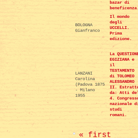
bazar di
beneficenza
Il mondo
degli
BOLOGNA
UCCELLI.
Gianfranco
Prima
edizione.
La QUESTION
EGIZIANA e
il
TESTAMENTO
LANZANI
di TOLOMEO
Carolina
ALESSANDRO
(Padova 1875
II. Estratt
- Milano
da: Atti de
1955
4. Congress
nazionale d
studi
romani.
« first