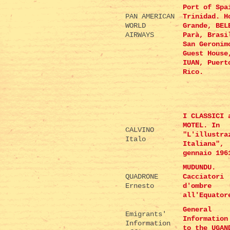
Port of Spa
PAN AMERICAN
Trinidad. H
WORLD
Grande, BEL
AIRWAYS
Parà, Brasi
San Geronim
Guest House
IUAN, Puert
Rico.
I CLASSICI 
MOTEL. In
CALVINO
"L'illustra
Italo
Italiana",
gennaio 196
MUDUNDU.
QUADRONE
Cacciatori
Ernesto
d'ombre
all'Equator
General
Emigrants'
Information
Information
to the UGAN