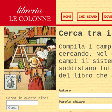
HOME
CHI SIAMO
DOV
Cerca tra i
Compila i camp
cercando. Nel 
campi il siste
soddisfano tut
del libro che 
Autore
Cerca in questo sito:
Parole chiave