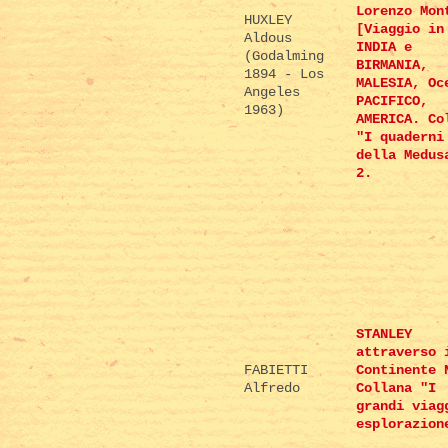
Lorenzo Mon
HUXLEY
[Viaggio in
Aldous
INDIA e
(Godalming
BIRMANIA,
1894 - Los
MALESIA, Oc
Angeles
PACIFICO,
1963)
AMERICA. Co
"I quaderni
della Medus
2.
STANLEY
attraverso 
FABIETTI
Continente 
Alfredo
Collana "I
grandi viag
esplorazion