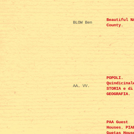
Beautiful N
BLOW Ben
County.
POPOLI.
Quindicinal
AA. VV.
STORIA e di
GEOGRAFIA.
PAA Guest
Houses. PIA
Guetas Hous