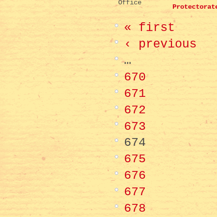
Office
Protectorat
« first
‹ previous
…
670
671
672
673
674
675
676
677
678