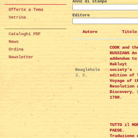
Anno di stampa
Offerte a Tema
Editore
Vetrina
Autore
Titolo
Cataloghi PDF
News
COOK and th
Ordina
RUSSIANS An
Newsletter
addendum to
Hakluyt
Beaglehole
society's
J. C.
edition of 
Voyage of t
Resolution 
Discovery, 
1780.
TUTTO il MO
PAESE.
Traduzione 