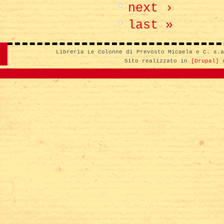
next ›
last »
Libreria Le Colonne di Prevosto Micaela e C. s.
Sito realizzato in
[Drupal]
d