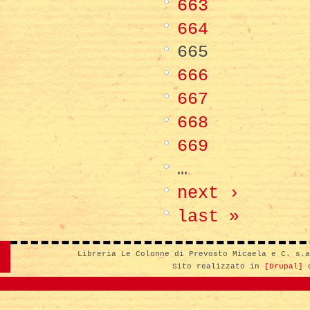
663
664
665
666
667
668
669
…
next ›
last »
Libreria Le Colonne di Prevosto Micaela e C. s.
Sito realizzato in
[Drupal]
d