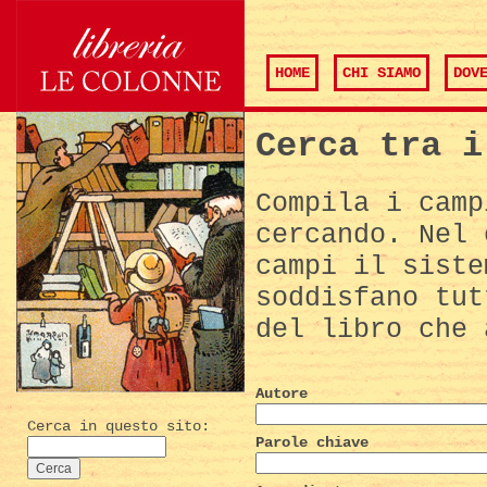
HOME
CHI SIAMO
DOV
Cerca tra i
Compila i camp
cercando. Nel 
campi il siste
soddisfano tut
del libro che 
Autore
Cerca in questo sito:
Parole chiave