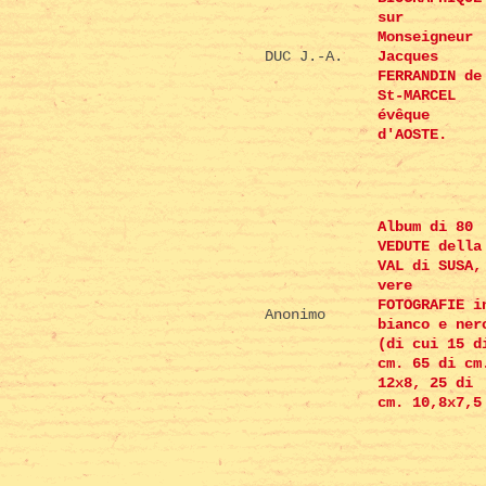
sur
Monseigneur
DUC J.-A.
Jacques
FERRANDIN de
St-MARCEL
évêque
d'AOSTE.
Album di 80
VEDUTE della
VAL di SUSA,
vere
FOTOGRAFIE i
Anonimo
bianco e ner
(di cui 15 d
cm. 65 di cm
12x8, 25 di
cm. 10,8x7,5