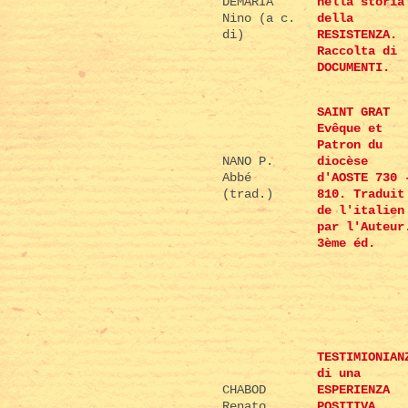
DEMARIA
nella storia
Nino (a c.
della
di)
RESISTENZA.
Raccolta di
DOCUMENTI.
SAINT GRAT
Evêque et
Patron du
NANO P.
diocèse
Abbé
d'AOSTE 730 
(trad.)
810. Traduit
de l'italien
par l'Auteur
3ème éd.
TESTIMIONIAN
di una
CHABOD
ESPERIENZA
Renato,
POSITIVA.