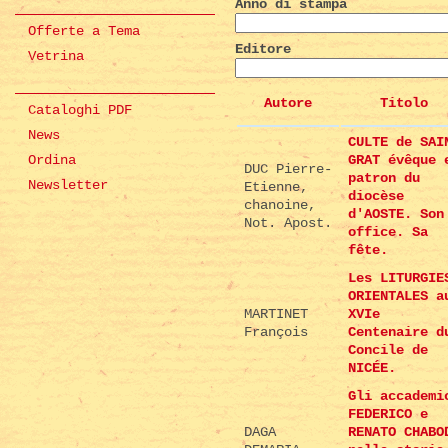
Anno di stampa
Offerte a Tema
Editore
Vetrina
Autore
Titolo
Cataloghi PDF
News
CULTE de SAI
Ordina
GRAT évêque 
DUC Pierre-
patron du
Newsletter
Etienne,
diocèse
chanoine,
d'AOSTE. Son
Not. Apost.
office. Sa
fête.
Les LITURGIE
ORIENTALES a
MARTINET
XVIe
François
Centenaire d
Concile de
NICÉE.
Gli accademi
FEDERICO e
DAGA
RENATO CHABO