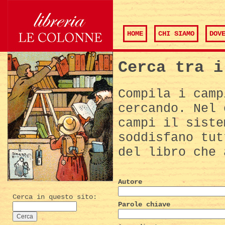
HOME
CHI SIAMO
DOV
Cerca tra i
Compila i camp
cercando. Nel 
campi il siste
soddisfano tut
del libro che 
Autore
Cerca in questo sito:
Parole chiave