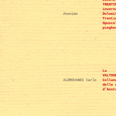
TRENTI
invern
Anonimo
Dolomi
Trenti
Opusco
pieghe
La
VALTOU
ALDROVANDI Carlo
Collan
delle 
d'Aost