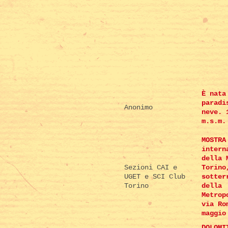
È nata
paradi
Anonimo
neve. 
m.s.m.
MOSTRA
intern
della 
Sezioni CAI e
Torino
UGET e SCI Club
sotter
Torino
della
Metrop
via Ro
maggio
DOLOMI