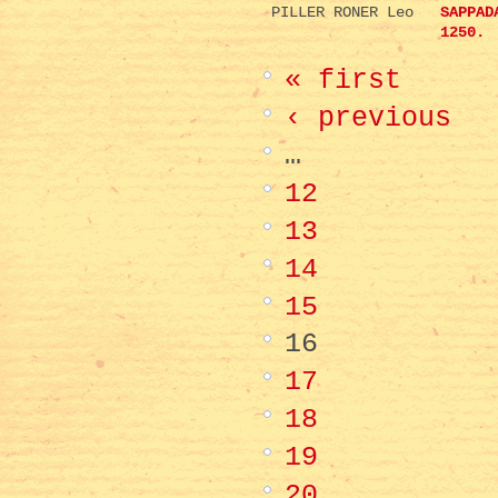
PILLER RONER Leo
SAPPAD
1250.
« first
‹ previous
…
12
13
14
15
16
17
18
19
20