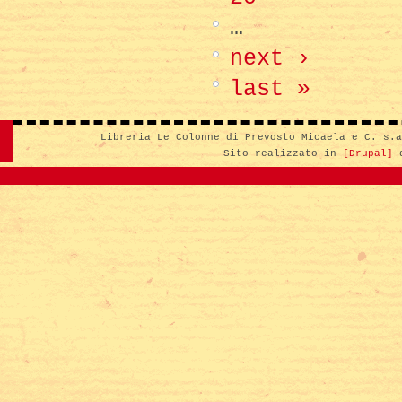
…
next ›
last »
Libreria Le Colonne di Prevosto Micaela e C. s.
Sito realizzato in
[Drupal]
d