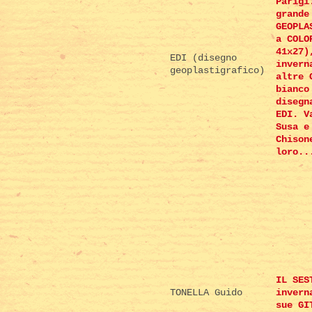
Parigi
grande
GEOPLA
a COLO
41x27)
EDI (disegno
invern
geoplastigrafico)
altre 
bianco
disegn
EDI. V
Susa e
Chison
loro..
IL SES
TONELLA Guido
invern
sue GI