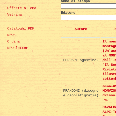
Anno di stampa
Offerte a Tema
Editore
Vetrina
Cataloghi PDF
Autore
T
News
Ordina
Il mon
montag
Newsletter
(Un'as
al MON
FERRARI Agostino.
dall'I
"Il Se
Rivist
illust
settem
SEGGIO
PRANDONI (disegno
MONVIS
e geoplatigrafia)
Crisso
Po.
CAVALC
ALPI T