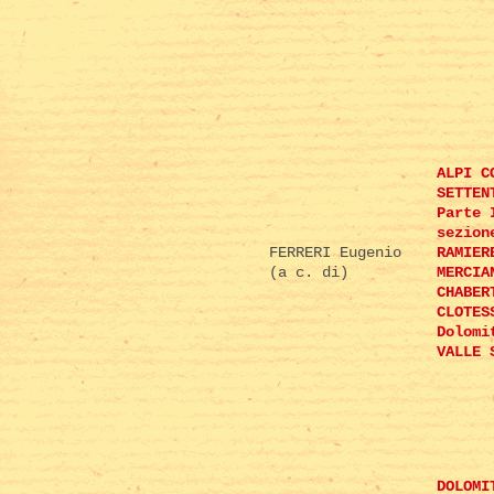
ALPI C
SETTEN
Parte 
sezion
FERRERI Eugenio
RAMIER
(a c. di)
MERCIA
CHABER
CLOTES
Dolomi
VALLE 
DOLOMI