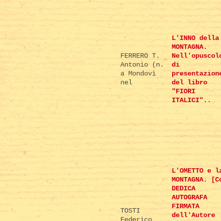
L'INNO della
MONTAGNA.
FERRERO T.
Nell'opuscol
Antonio (n.
di
a Mondovì
presentazion
nel
del libro
"FIORI
ITALICI"..
L'OMETTO e l
MONTAGNA. [C
DEDICA
AUTOGRAFA
FIRMATA
TOSTI
dell'Autore
Federico