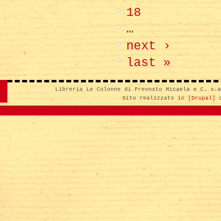
18
…
next ›
last »
Libreria Le Colonne di Prevosto Micaela e C. s.
Sito realizzato in
[Drupal]
d