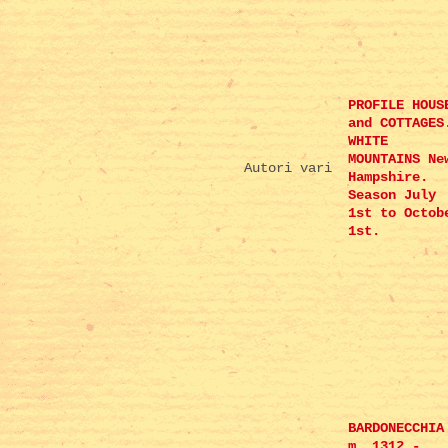
PROFILE HOUS
and COTTAGES
WHITE
MOUNTAINS Ne
Autori vari
Hampshire.
Season July
1st to Octob
1st.
BARDONECCHIA
m. 1312 -