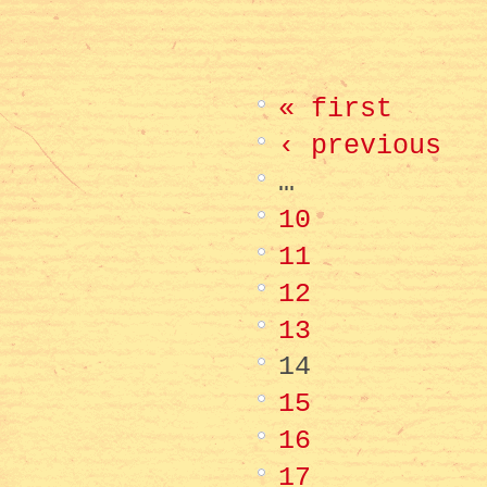
« first
‹ previous
…
10
11
12
13
14
15
16
17