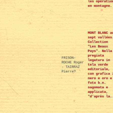
les opératio
en montagne.
MONT BLANC a
sept vallées
Collection
"Les Beaux
Pays". Nella
pregiata
FRISON-
legatura in
ROCHE Roger
tela verde
- TAIRRAZ
editoriale,
Pierre?
con grafica 
nero e oro e
foto b.n.
sagomata e
applicata,
"d'après la.