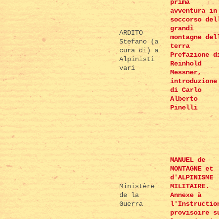
prima
avventura in
soccorso del
grandi
ARDITO
montagne del
Stefano (a
terra
cura di) a
Prefazione d
Alpinisti
Reinhold
vari
Messner,
introduzione
di Carlo
Alberto
Pinelli
MANUEL de
MONTAGNE et
d'ALPINISME
Ministère
MILITAIRE.
de la
Annexe à
Guerra
l'Instructio
provisoire s