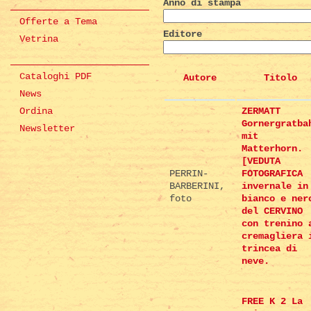
Anno di stampa
Offerte a Tema
Editore
Vetrina
Cataloghi PDF
Autore
Titolo
News
Ordina
ZERMATT
Gornergratba
Newsletter
mit
Matterhorn.
[VEDUTA
PERRIN-
FOTOGRAFICA
BARBERINI,
invernale in
foto
bianco e ner
del CERVINO
con trenino 
cremagliera 
trincea di
neve.
FREE K 2 La