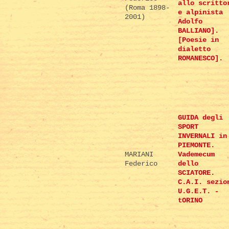
allo scritto
(Roma 1898-
e alpinista
2001)
Adolfo
BALLIANO].
[Poesie in
dialetto
ROMANESCO].
GUIDA degli
SPORT
INVERNALI in
PIEMONTE.
MARIANI
Vademecum
Federico
dello
SCIATORE.
C.A.I. sezio
U.G.E.T. -
tORINO