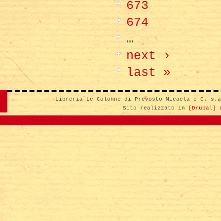
673
674
…
next ›
last »
Libreria Le Colonne di Prevosto Micaela e C. s.
Sito realizzato in
[Drupal]
d