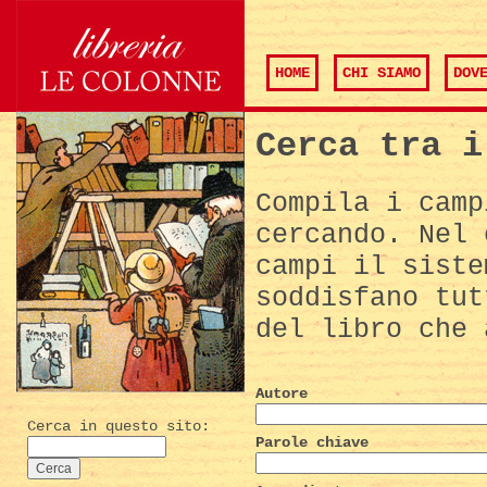
HOME
CHI SIAMO
DOV
Cerca tra i
Compila i camp
cercando. Nel 
campi il siste
soddisfano tut
del libro che 
Autore
Cerca in questo sito:
Parole chiave