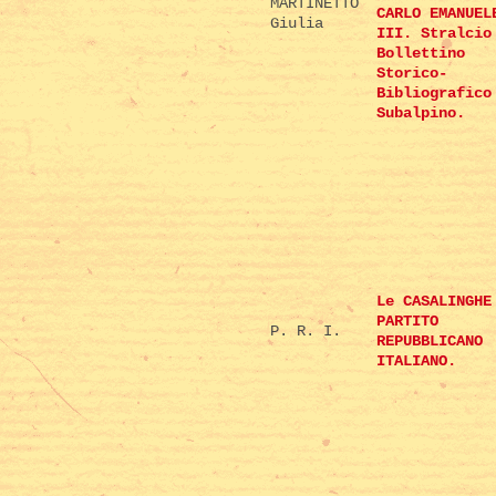
MARTINETTO
CARLO EMANUEL
Giulia
III. Stralcio
Bollettino
Storico-
Bibliografico
Subalpino.
Le CASALINGHE
PARTITO
P. R. I.
REPUBBLICANO
ITALIANO.