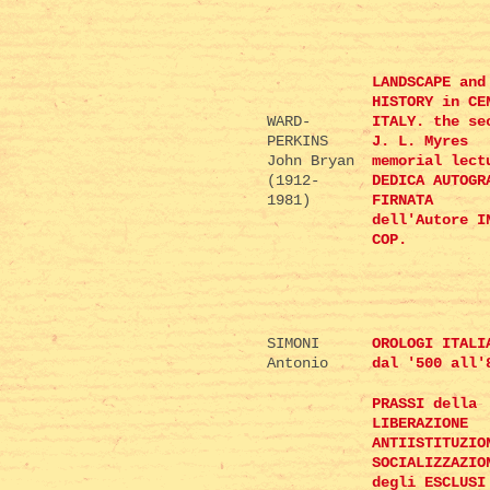
LANDSCAPE and
HISTORY in CE
WARD-
ITALY. the se
PERKINS
J. L. Myres
John Bryan
memorial lect
(1912-
DEDICA AUTOGR
1981)
FIRNATA
dell'Autore I
COP.
SIMONI
OROLOGI ITALI
Antonio
dal '500 all'
PRASSI della
LIBERAZIONE
ANTIISTITUZIO
SOCIALIZZAZIO
degli ESCLUSI