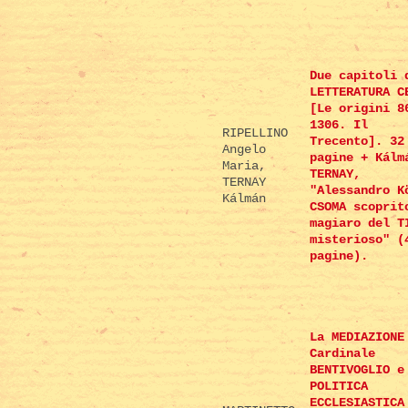
Due capitoli 
LETTERATURA C
[Le origini 8
1306. Il
RIPELLINO
Trecento]. 32
Angelo
pagine + Kálm
Maria,
TERNAY,
TERNAY
"Alessandro K
Kálmán
CSOMA scoprit
magiaro del T
misterioso" (
pagine).
La MEDIAZIONE
Cardinale
BENTIVOGLIO e
POLITICA
ECCLESIASTICA