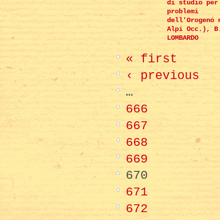
di studio per
problemi
dell'Orogeno 
Alpi Occ.), B
LOMBARDO
« first
‹ previous
…
666
667
668
669
670
671
672