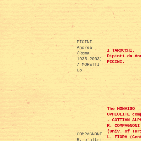
PICINI
Andrea
I TAROCCHI.
(Roma
Dipinti da An
1935-2003)
PICINI.
/ MORETTI
Uo
The MONVISO
OPHIOLITE com
- COTTIAN ALP
R. COMPAGNONI
(Univ. of Tur
COMPAGNONI
L. FIORA (Cen
R. e altri