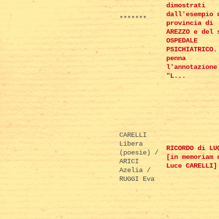
dimostrati
dall'esempio 
*******
provincia di
AREZZO e del 
OSPEDALE
PSICHIATRICO.
penna
l'annotazione
"L...
CARELLI
Libera
RICORDO di LU
(poesie) /
[in memoriam 
ARICI
Luce CARELLI]
Azelia /
RUGGI Eva