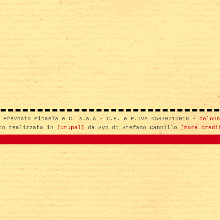
i Prevosto Micaela e C. s.a.s - C.F. e P.IVA 05870710018 -
colonn
to realizzato in
[Drupal]
da Syn di Stefano Cannillo
[more credi