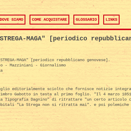
DOVE SIAMO
COME ACQUISTARE
GLOSSARIO
LINKS
STREGA-MAGA" [periodico repubblica
STREGA-MAGA" [periodico repubblicano genovese].
o - Mazziniani - Giornalismo
a
oglio editorialmente sciolto che fornisce notizie integr
Timbro Gabotto in testa al primo foglio. "Il 4 marzo 185
la Tipografia Dagnino" di ritrattare "un certo articolo 
ubitali "La Strega non si ritratta mai". e poi polemiche