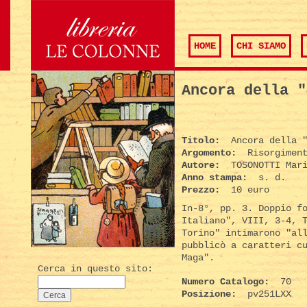
HOME
CHI SIAMO
Ancora della "
Titolo:
Ancora della "
Argomento:
Risorgiment
Autore:
TOSONOTTI Mari
Anno stampa:
s. d.
Prezzo:
10 euro
In-8°, pp. 3. Doppio f
Italiano", VIII, 3-4, 
Torino" intimarono "al
pubblicò a caratteri c
Maga".
Cerca in questo sito:
Numero Catalogo:
70
Posizione:
pv251LXX