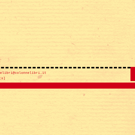
elibri@colonnelibri.it
ts]