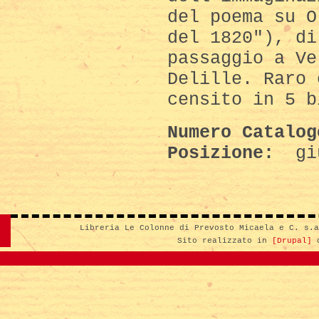
del poema su O
del 1820"), di
passaggio a Ve
Delille. Raro 
censito in 5 b
Numero Catalo
Posizione:
gi
Libreria Le Colonne di Prevosto Micaela e C. s.
Sito realizzato in
[Drupal]
d