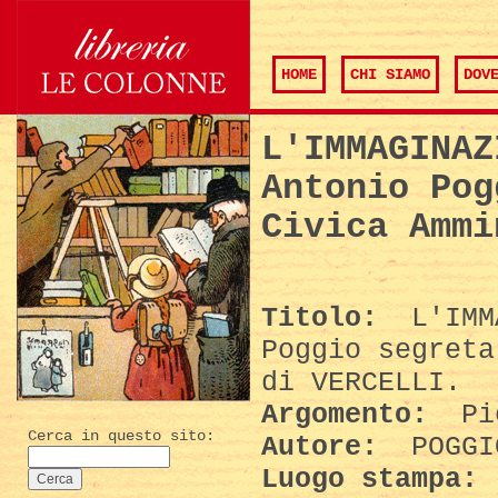
HOME
CHI SIAMO
DOV
L'IMMAGINAZ
Antonio Pog
Civica Ammi
Titolo:
L'IMMA
Poggio segreta
di VERCELLI.
Argomento:
Pie
Cerca in questo sito:
Autore:
POGGI
Luogo stampa: