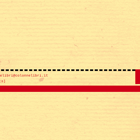
elibri@colonnelibri.it
ts]