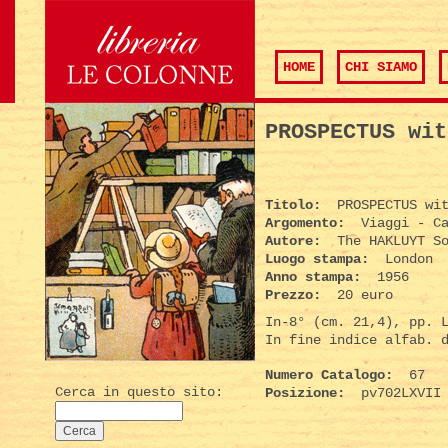
HOME
CHI SIAMO
PROSPECTUS wit
Titolo:
PROSPECTUS wit
Argomento:
Viaggi - Ca
Autore:
The HAKLUYT So
Luogo stampa:
London
Anno stampa:
1956
Prezzo:
20 euro
In-8° (cm. 21,4), pp. 
In fine indice alfab. 
Numero Catalogo:
67
Cerca in questo sito:
Posizione:
pv702LXVII