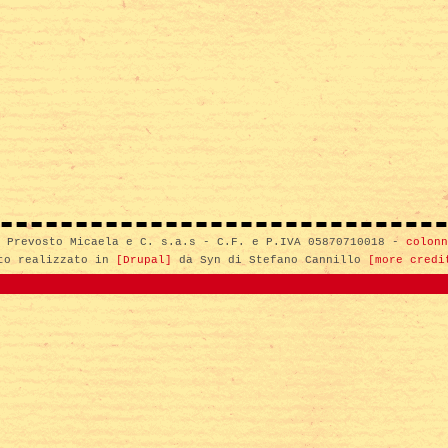
i Prevosto Micaela e C. s.a.s - C.F. e P.IVA 05870710018 -
colonn
to realizzato in
[Drupal]
da Syn di Stefano Cannillo
[more credi