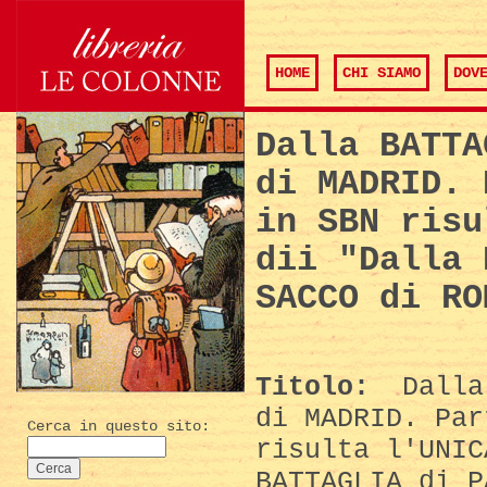
HOME
CHI SIAMO
DOV
Dalla BATTA
di MADRID. 
in SBN risu
dii "Dalla 
SACCO di RO
Titolo:
Dalla 
di MADRID. Par
Cerca in questo sito:
risulta l'UNIC
BATTAGLIA di P