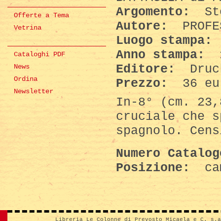
Argomento:
St
Offerte a Tema
Autore:
PROFE
Vetrina
Luogo stampa:
Anno stampa:
Cataloghi PDF
Editore:
Druc
News
Ordina
Prezzo:
36 eu
Newsletter
In-8° (cm. 23,
cruciale che s
spagnolo. Cens
Numero Catalo
Posizione:
ca
Libreria Le Colonne di Prevosto Micaela e C. s.