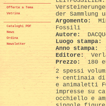
LEITFOSSILIEN.
Versteinerunge
Offerte a Tema
der Sammlung u
Vetrina
Argomento:
Min
Cataloghi PDF
Fossili
News
Autore:
DACQU
Ordina
Luogo stampa:
Newsletter
Anno stampa:
1
Editore:
Verl
Prezzo:
180 e
2 spessi volum
+ centinaia di
e animaletti F
impresse su ca
occhiello e am
singole figure