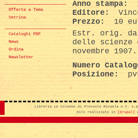
Anno stampa:
1
Offerte a Tema
Editore:
Vinc
Vetrina
Prezzo:
10 eu
Estr. orig. da
Cataloghi PDF
delle scienze 
News
novembre 1907.
Ordina
Newsletter
Numero Catalo
Posizione:
pv
Libreria Le Colonne di Prevosto Micaela e C. s.
Sito realizzato in
[Drupal]
d