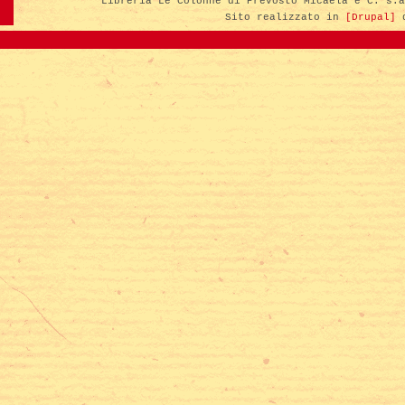
Libreria Le Colonne di Prevosto Micaela e C. s.
Sito realizzato in
[Drupal]
d