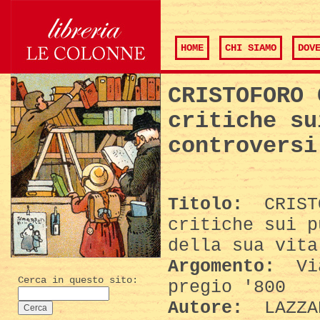
HOME
CHI SIAMO
DOV
CRISTOFORO 
critiche su
controversi
Titolo:
CRISTO
critiche sui p
della sua vita
Argomento:
Via
Cerca in questo sito:
pregio '800
Autore:
LAZZA