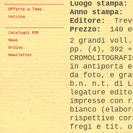
Luogo stampa:
Offerte a Tema
Anno stampa:
Vetrina
Editore:
Trev
Prezzo:
140 e
Cataloghi PDF
2 grandi voll.
News
pp. (4), 392 +
Ordina
Newsletter
CROMOLITOGRAFI
in antiporta e
da foto, e gra
b.n. n.t. di L
legature edito
impresse con r
bianco (elabor
rispettive cor
fregi e tit. o