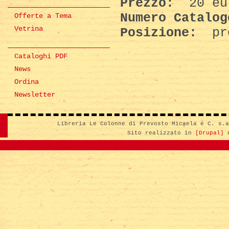
Prezzo:
20 eu
Numero Catalo
Offerte a Tema
Vetrina
Posizione:
pr
Cataloghi PDF
News
Ordina
Newsletter
Libreria Le Colonne di Prevosto Micaela e C. s.
Sito realizzato in
[Drupal]
d