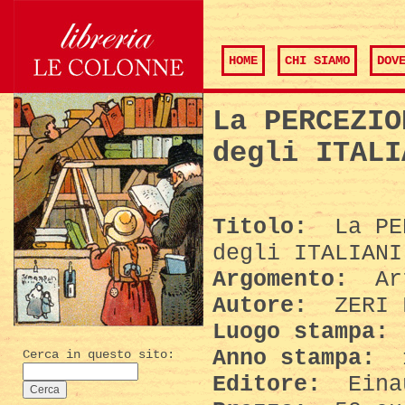
HOME
CHI SIAMO
DOV
La PERCEZIO
degli ITALI
Titolo:
La PER
degli ITALIANI
Argomento:
Art
Autore:
ZERI 
Luogo stampa:
Anno stampa:
Cerca in questo sito:
Editore:
Eina