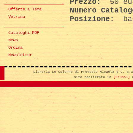
Prezzo:
50 eu
Numero Catalo
Offerte a Tema
Vetrina
Posizione:
ba
Cataloghi PDF
News
Ordina
Newsletter
Libreria Le Colonne di Prevosto Micaela e C. s.
Sito realizzato in
[Drupal]
d