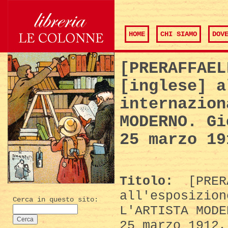
HOME
CHI SIAMO
DOV
[PRERAFFAEL
[inglese] a
internazion
MODERNO. Gi
25 marzo 19
Titolo:
[PRERA
all'esposizion
Cerca in questo sito:
L'ARTISTA MODE
25 marzo 1912,