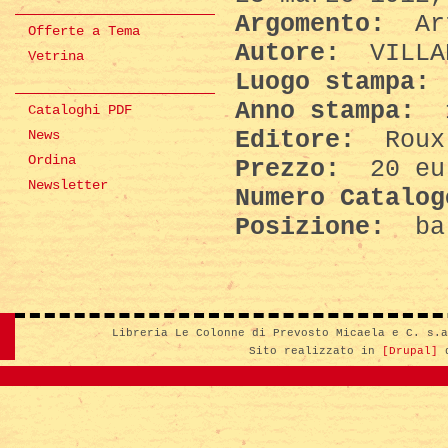
Argomento:
Art
Offerte a Tema
Autore:
VILLA
Vetrina
Luogo stampa:
Anno stampa:
Cataloghi PDF
Editore:
Roux
News
Ordina
Prezzo:
20 eu
Newsletter
Numero Catalo
Posizione:
ba
Libreria Le Colonne di Prevosto Micaela e C. s.
Sito realizzato in
[Drupal]
d