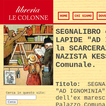
HOME
CHI SIAMO
DOV
SEGNALIBRO 
LAPIDE "AD 
la SCARCERA
NAZISTA KES
Comunale.
Titolo:
SEGNAL
"AD IGNOMINIA"
Cerca in questo sito:
dell'ex maresc
Palazzo Comuna