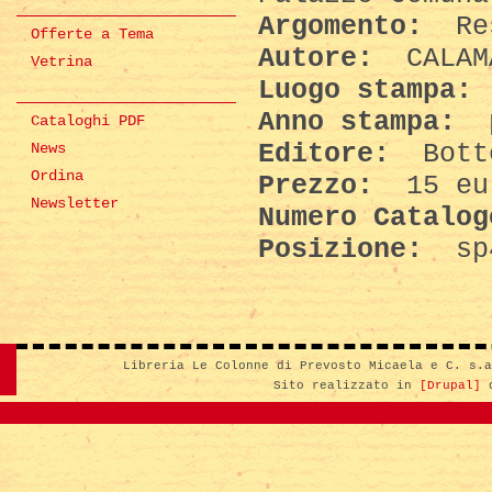
Argomento:
Res
Offerte a Tema
Autore:
CALAM
Vetrina
Luogo stampa:
Anno stampa:
p
Cataloghi PDF
Editore:
Bott
News
Ordina
Prezzo:
15 eu
Newsletter
Numero Catalo
Posizione:
sp
Libreria Le Colonne di Prevosto Micaela e C. s.
Sito realizzato in
[Drupal]
d