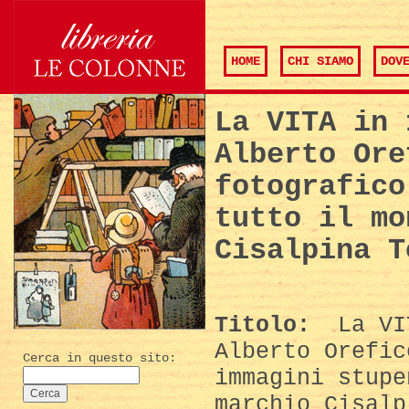
HOME
CHI SIAMO
DOV
La VITA in 
Alberto Ore
fotografico
tutto il mo
Cisalpina T
Titolo:
La VIT
Alberto Orefic
Cerca in questo sito:
immagini stupe
marchio Cisalp