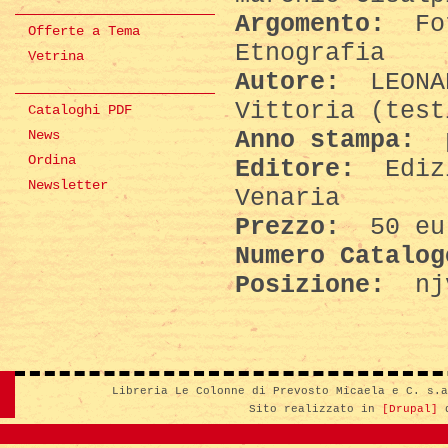
Argomento:
Fot
Offerte a Tema
Etnografia
Vetrina
Autore:
LEONAR
Vittoria (test
Cataloghi PDF
Anno stampa:
p
News
Ordina
Editore:
Edizi
Newsletter
Venaria
Prezzo:
50 eu
Numero Catalo
Posizione:
nj
Libreria Le Colonne di Prevosto Micaela e C. s.
Sito realizzato in
[Drupal]
d