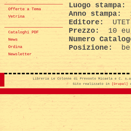
Luogo stampa:
Offerte a Tema
Anno stampa:
Vetrina
Editore:
UTET
Prezzo:
10 eu
Cataloghi PDF
Numero Catalo
News
Posizione:
be
Ordina
Newsletter
Libreria Le Colonne di Prevosto Micaela e C. s.
Sito realizzato in
[Drupal]
d