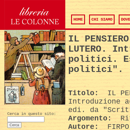
HOME
CHI SIAMO
DOV
IL PENSIERO
LUTERO. Int
politici. E
politici".
Titolo:
IL PEN
Introduzione a
edi. da "Scrit
Cerca in questo sito:
Argomento:
Rif
Autore:
FIRPO