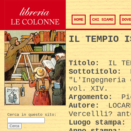
HOME
CHI SIAMO
DOV
IL TEMPIO I
Titolo:
IL TEM
Sottotitolo:
E
"L'Ingegneria 
vol. XIV.
Argomento:
Pie
Autore:
LOCARN
Vercellli? ant
Cerca in questo sito:
Luogo stampa: