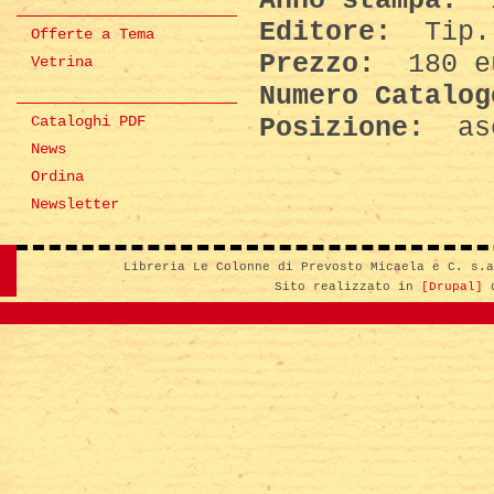
Anno stampa:
Editore:
Tip. 
Offerte a Tema
Prezzo:
180 e
Vetrina
Numero Catalo
Cataloghi PDF
Posizione:
asc
News
Ordina
Newsletter
Libreria Le Colonne di Prevosto Micaela e C. s.
Sito realizzato in
[Drupal]
d