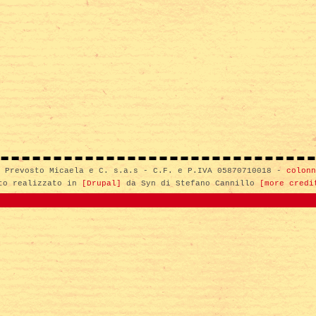
i Prevosto Micaela e C. s.a.s - C.F. e P.IVA 05870710018 -
colonn
to realizzato in
[Drupal]
da Syn di Stefano Cannillo
[more credi