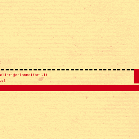
elibri@colonnelibri.it
ts]