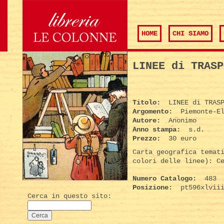
HOME
CHI SIAMO
LINEE di TRASP
Titolo:
LINEE di TRASP
Argomento:
Piemonte-El
Autore:
Anonimo
Anno stampa:
s.d.
Prezzo:
30 euro
Carta geografica temat
colori delle linee): C
Numero Catalogo:
483
Posizione:
pt596xlviii
Cerca in questo sito: