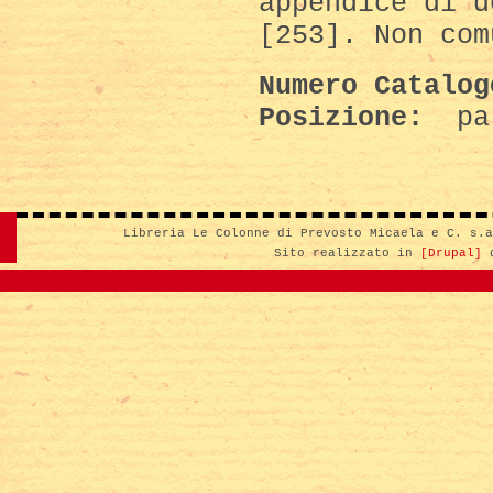
appendice di d
[253]. Non com
Numero Catalo
Posizione:
par
Libreria Le Colonne di Prevosto Micaela e C. s.
Sito realizzato in
[Drupal]
d