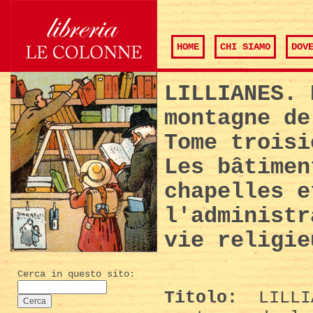
HOME
CHI SIAMO
DOV
LILLIANES. 
montagne de
Tome troisi
Les bâtimen
chapelles e
l'administr
vie religie
Cerca in questo sito:
Titolo:
LILLIA