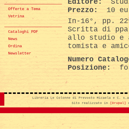
Editore:
Stud
Prezzo:
10 eu
Offerte a Tema
Vetrina
In-16°, pp. 22
Scritta di ppa
Cataloghi PDF
allo studio e 
News
tomista e amic
Ordina
Newsletter
Numero Catalo
Posizione:
fo
Libreria Le Colonne di Prevosto Micaela e C. s.
Sito realizzato in
[Drupal]
d