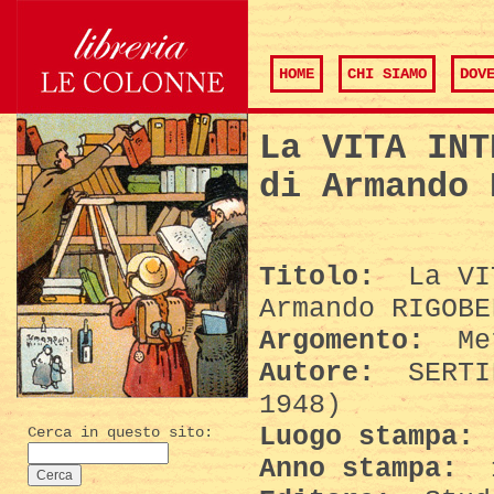
HOME
CHI SIAMO
DOV
La VITA INT
di Armando 
Titolo:
La VIT
Armando RIGOBE
Argomento:
Met
Autore:
SERTIL
1948)
Luogo stampa:
Cerca in questo sito:
Anno stampa: