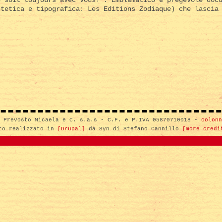
stetica e tipografica: Les Editions Zodiaque) che lascia
i Prevosto Micaela e C. s.a.s - C.F. e P.IVA 05870710018 -
colonn
to realizzato in
[Drupal]
da Syn di Stefano Cannillo
[more credi