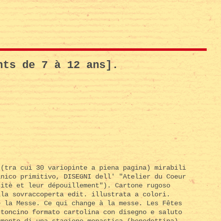
nts de 7 à 12 ans].
 (tra cui 30 variopinte a piena pagina) mirabili
anico primitivo, DISEGNI dell' "Atelier du Coeur
citè et leur dépouillement"). Cartone rugoso
lla sovraccoperta edit. illustrata a colori.
e la Messe. Ce qui change à la messe. Les Fêtes
rtoncino formato cartolina con disegno e saluto
umento di una stagione monastica (benedettina)