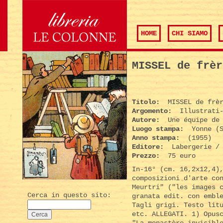
HOME
CHI SIAMO
MISSEL de frèr
Titolo:
MISSEL de frèr
Argomento:
Illustrati-
Autore:
Une équipe de 
Luogo stampa:
Yonne (S
Anno stampa:
(1955)
Editore:
Labergerie / 
Prezzo:
75 euro
In-16° (cm. 16,2x12,4)
composizioni d'arte co
Meurtri" ("les images 
Cerca in questo sito:
granata edit. con embl
Tagli grigi. Testo lit
etc. ALLEGATI. 1) Opus
"La monastère invisibl