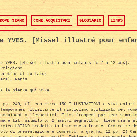
DOVE SIAMO
COME ACQUISTARE
GLOSSARIO
LINKS
e YVES. [Missel illustré pour enfa
e YVES. [Missel illustré pour enfants de 7 à 12 ans].
Religione
prêtres et de laïcs
ens), Paris
A la pierre qui vire
, pp. 248, (7) con circa 150 ILLUSTRAZIONI a vivi colori
ntemporanea rivisitante il misticismo stilizzato del rom
conduisent à l'essentiel. Elles frappent par leur simpli
ema e tit. silmiloro, 2 nastri segnalibro, lieve usura a
urgico LATINO tradotto in francese a fronte. Ordinaire d
colo di presentazione e commento, a graffa, 12 pp. 2) Ca
e soit toujours avec vous!". Emblematico e pregevole doc