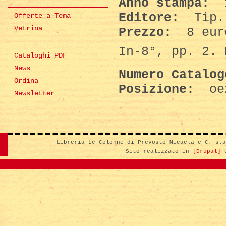
Anno stampa:
Editore:
Tip. 
Offerte a Tema
Vetrina
Prezzo:
8 eur
In-8°, pp. 2. 
Cataloghi PDF
News
Numero Catalo
Ordina
Posizione:
oe
Newsletter
Libreria Le Colonne di Prevosto Micaela e C. s.
Sito realizzato in
[Drupal]
d