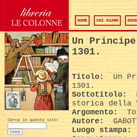
HOME
CHI SIAMO
DOV
Un Principe
1301.
Titolo:
Un Pri
1301.
Sottotitolo:
E
storica della 
Argomento:
Tos
Autore:
GABOT
Cerca in questo sito:
Luogo stampa: