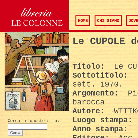
HOME
CHI SIAMO
DOV
Le CUPOLE d
Titolo:
Le CU
Sottotitolo:
E
sett. 1970.
Argomento:
Pie
barocca
Autore:
WITTK
Luogo stampa:
Cerca in questo sito:
Anno stampa: