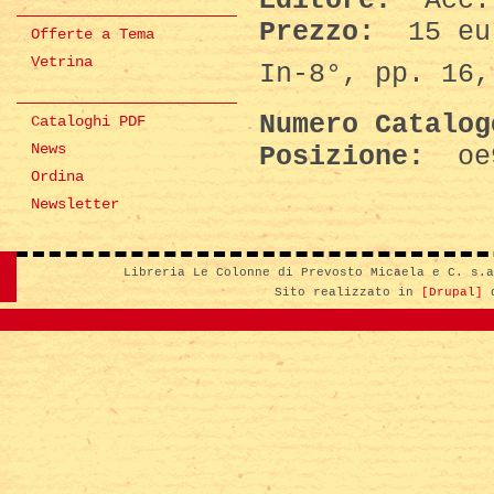
Editore:
Acc.
Prezzo:
15 eu
Offerte a Tema
Vetrina
In-8°, pp. 16,
Numero Catalo
Cataloghi PDF
News
Posizione:
oe
Ordina
Newsletter
Libreria Le Colonne di Prevosto Micaela e C. s.
Sito realizzato in
[Drupal]
d