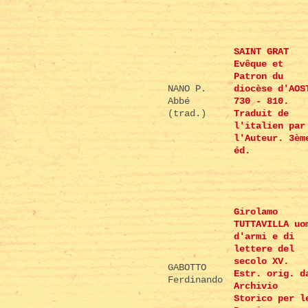
SAINT GRAT
Evêque et
Patron du
NANO P.
diocèse d'AOS
Abbé
730 - 810.
(trad.)
Traduit de
l'italien par
l'Auteur. 3èm
éd.
Girolamo
TUTTAVILLA uo
d'armi e di
lettere del
secolo XV.
GABOTTO
Estr. orig. d
Ferdinando
Archivio
Storico per l