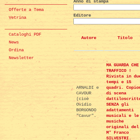
Anno di stampa
Offerte a Tema
Editore
Vetrina
Cataloghi PDF
Autore
Titolo
News
Ordina
Newsletter
MA GUARDA CHE
TRAFFICO !
Rivista in du
tempi e 15
ARNALDI e
quadri. Copio
CAVOUR
di scena
(cioè
dattiloscritt
Ovidio
SENZA gli
BORGONDO
adattamenti
"Cavur".
musicali e le
musiche
originali del
M° Franco
SILVESTRI.