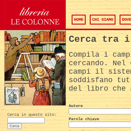
HOME
CHI SIAMO
DOV
Cerca tra i
Compila i camp
cercando. Nel 
campi il siste
soddisfano tut
del libro che 
Autore
Cerca in questo sito:
Parole chiave