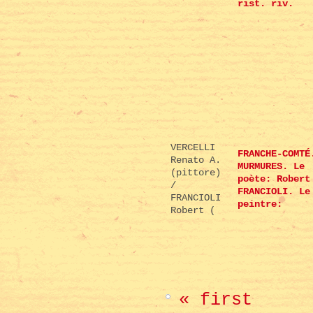
rist. riv.
VERCELLI
FRANCHE-COMTÉ
Renato A.
MURMURES. Le
(pittore)
poète: Robert
/
FRANCIOLI. Le
FRANCIOLI
peintre:
Robert (
« first