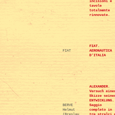
incisioni e
tavole
totalmente
rinnovate.
FIAT.
FIAT
AERONAUTICA
D'ITALIA
ALEXANDER.
Versuch eine
Skizze seine
ENTWICKLUNG.
BERVE
Saggio
Helmut
completo in
(Breslau
tre stralci 