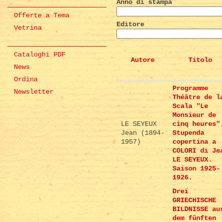
Anno di stampa
Offerte a Tema
Editore
Vetrina
Cataloghi PDF
Autore
Titolo
News
Ordina
Programme
Newsletter
Théâtre de l
Scala "Le
Monsieur de
LE SEYEUX
cinq heures"
Jean (1894-
Stupenda
1957)
copertina a
COLORI di Je
LE SEYEUX.
Saison 1925-
1926.
Drei
GRIECHISCHE
BILDNISSE au
dem fünften