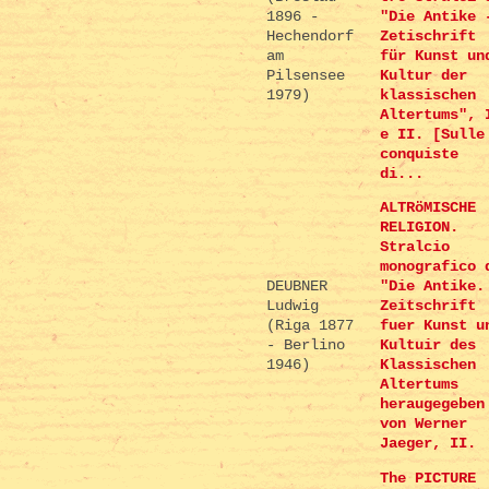
1896 -
"Die Antike 
Hechendorf
Zetischrift
am
für Kunst un
Pilsensee
Kultur der
1979)
klassischen
Altertums", 
e II. [Sulle
conquiste
di...
ALTRöMISCHE
RELIGION.
Stralcio
monografico 
DEUBNER
"Die Antike.
Ludwig
Zeitschrift
(Riga 1877
fuer Kunst u
- Berlino
Kultuir des
1946)
Klassischen
Altertums
heraugegeben
von Werner
Jaeger, II.
The PICTURE