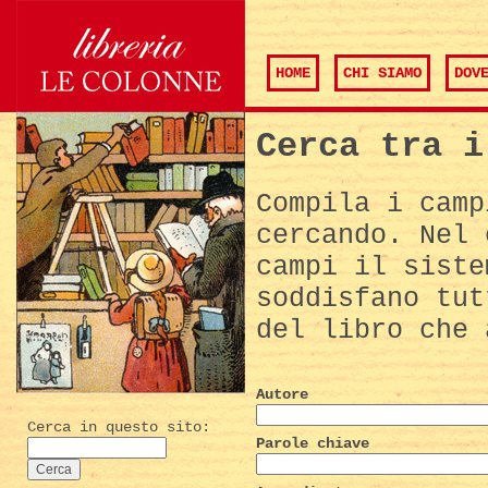
HOME
CHI SIAMO
DOV
Cerca tra i
Compila i camp
cercando. Nel 
campi il siste
soddisfano tut
del libro che 
Autore
Cerca in questo sito:
Parole chiave