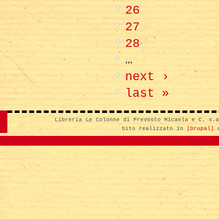
26
27
28
…
next ›
last »
Libreria Le Colonne di Prevosto Micaela e C. s.
Sito realizzato in
[Drupal]
d