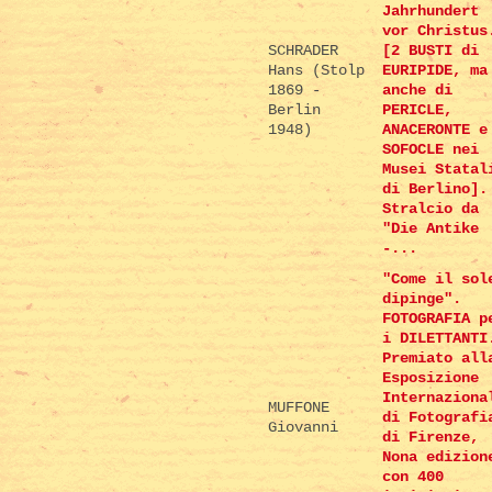
Jahrhundert
vor Christus
SCHRADER
[2 BUSTI di
Hans (Stolp
EURIPIDE, ma
1869 -
anche di
Berlin
PERICLE,
1948)
ANACERONTE e
SOFOCLE nei
Musei Statal
di Berlino].
Stralcio da
"Die Antike
-...
"Come il sol
dipinge".
FOTOGRAFIA p
i DILETTANTI
Premiato all
Esposizione
Internaziona
MUFFONE
di Fotografi
Giovanni
di Firenze,
Nona edizion
con 400