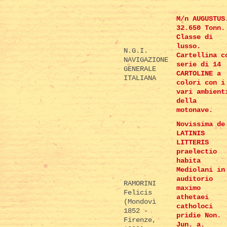
M/n AUGUSTUS
32.650 Tonn.
Classe di
lusso.
N.G.I.
Cartellina c
NAVIGAZIONE
serie di 14
GENERALE
CARTOLINE a
ITALIANA
colori con i
vari ambient
della
motonave.
Novissima de
LATINIS
LITTERIS
praelectio
habita
Mediolani in
auditorio
RAMORINI
maximo
Felicis
athetaei
(Mondovì
catholoci
1852 -
pridie Non.
Firenze,
Jun. a.